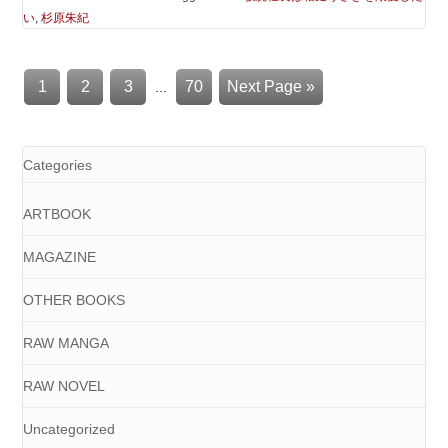
い
,
杉原朱紀
1
2
3
70
Next Page »
…
Categories
ARTBOOK
MAGAZINE
OTHER BOOKS
RAW MANGA
RAW NOVEL
Uncategorized