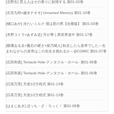
[北野生] 雲上人はその香りに欲情する 第01-02巻
[古宮九時×越水ナオキ] Unnamed Memory 第01-10巻
[樋口あや] 冷たいミルク 僕は君の男【合冊版】 第01-03巻
[木野コトラ×あずみ圭] 月が導く異世界道中 第01-17巻
[櫛灘ゐるゑ×魔石の硬さ×柴乃櫂人] 転生したら皇帝でした～生
まれながらの皇帝はこの先生き残れるか～@COMIC 第01-07巻
[石田和真] Tentacle Hole-テンタクル・ホール- 第01-06巻
[石田和真] Tentacle Hole-テンタクル・ホール- 第01-06巻
[日高万里] 天使1/2方程式 第01-13巻
[日高万里] 天使1/2方程式 第01-13巻
[はまじあき] ぼっち・ざ・ろっく！ 第01-08巻