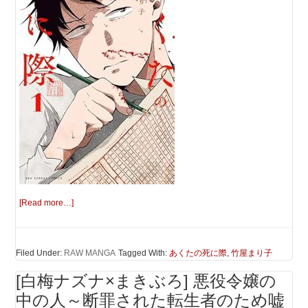
[Read more…]
Filed Under:
RAW MANGA
Tagged With:
あくたの死に際
,
竹屋まり子
[白梅ナズナ×まきぶろ] 悪役令嬢の
中の人～断罪された転生者のため嘘