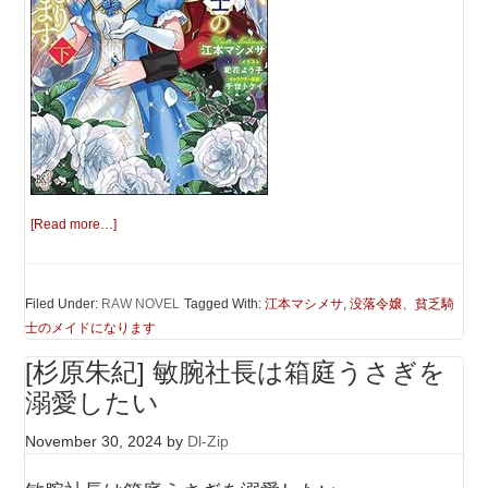
[Read more…]
Filed Under:
RAW NOVEL
Tagged With:
江本マシメサ
,
没落令嬢、貧乏騎
士のメイドになります
[杉原朱紀] 敏腕社長は箱庭うさぎを
溺愛したい
November 30, 2024
by
Dl-Zip