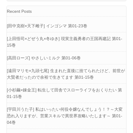
Recent Posts
[田中克樹×天下雌子] インゴシマ 第01-23巻
[上田悟司×どぜう丸×冬ゆき] 現実主義勇者の王国再建記 第01-
15巻
[高田ローズ] やさしいミルク 第01-06巻
[遠田マリモ×九頭七尾] 生まれた直後に捨てられたけど、前世が
大賢者だったので余裕で生きてます 第01-15巻
[小杉繭×錬金王] 転生して田舎でスローライフをおくりたい 第
01-15巻
[宇田川うた子] 私はいったい何役令嬢なんでしょう！？～大変
恐れ入りますが、営業スキルで異世界攻略いたします～ 第01-
04巻