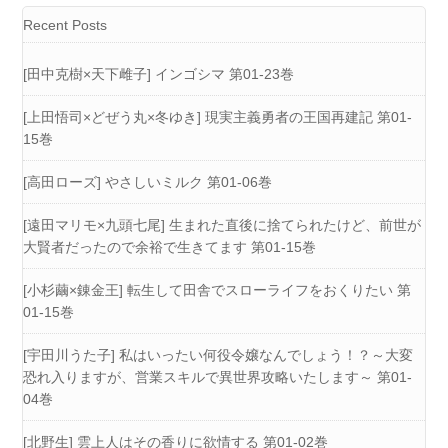
Recent Posts
[田中克樹×天下雌子] インゴシマ 第01-23巻
[上田悟司×どぜう丸×冬ゆき] 現実主義勇者の王国再建記 第01-
15巻
[高田ローズ] やさしいミルク 第01-06巻
[遠田マリモ×九頭七尾] 生まれた直後に捨てられたけど、前世が
大賢者だったので余裕で生きてます 第01-15巻
[小杉繭×錬金王] 転生して田舎でスローライフをおくりたい 第
01-15巻
[宇田川うた子] 私はいったい何役令嬢なんでしょう！？～大変
恐れ入りますが、営業スキルで異世界攻略いたします～ 第01-
04巻
[北野生] 雲上人はその香りに欲情する 第01-02巻