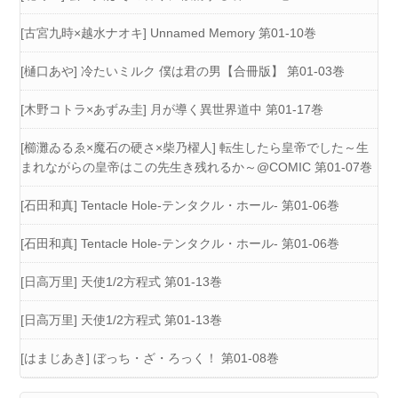
[古宮九時×越水ナオキ] Unnamed Memory 第01-10巻
[樋口あや] 冷たいミルク 僕は君の男【合冊版】 第01-03巻
[木野コトラ×あずみ圭] 月が導く異世界道中 第01-17巻
[櫛灘ゐるゑ×魔石の硬さ×柴乃櫂人] 転生したら皇帝でした～生
まれながらの皇帝はこの先生き残れるか～@COMIC 第01-07巻
[石田和真] Tentacle Hole-テンタクル・ホール- 第01-06巻
[石田和真] Tentacle Hole-テンタクル・ホール- 第01-06巻
[日高万里] 天使1/2方程式 第01-13巻
[日高万里] 天使1/2方程式 第01-13巻
[はまじあき] ぼっち・ざ・ろっく！ 第01-08巻