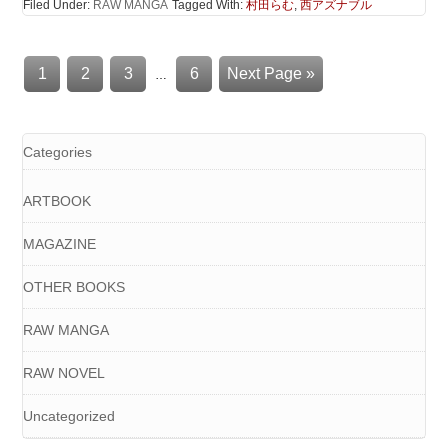
Filed Under:
RAW MANGA
Tagged With:
村田らむ
,
西アズナブル
1
2
3
6
Next Page »
…
Categories
ARTBOOK
MAGAZINE
OTHER BOOKS
RAW MANGA
RAW NOVEL
Uncategorized