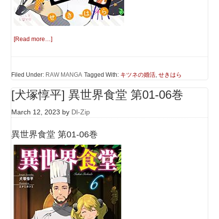
[Read more…]
Filed Under:
RAW MANGA
Tagged With:
キツネの婚活
,
せきはら
[犬塚惇平] 異世界食堂 第01-06巻
March 12, 2023
by
Dl-Zip
異世界食堂 第01-06巻