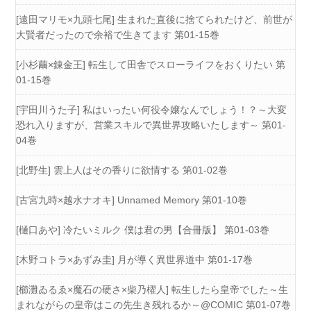
[遠田マリモ×九頭七尾] 生まれた直後に捨てられたけど、前世が
大賢者だったので余裕で生きてます 第01-15巻
[小杉繭×錬金王] 転生して田舎でスローライフをおくりたい 第
01-15巻
[宇田川うた子] 私はいったい何役令嬢なんでしょう！？～大変
恐れ入りますが、営業スキルで異世界攻略いたします～ 第01-
04巻
[北野生] 雲上人はその香りに欲情する 第01-02巻
[古宮九時×越水ナオキ] Unnamed Memory 第01-10巻
[樋口あや] 冷たいミルク 僕は君の男【合冊版】 第01-03巻
[木野コトラ×あずみ圭] 月が導く異世界道中 第01-17巻
[櫛灘ゐるゑ×魔石の硬さ×柴乃櫂人] 転生したら皇帝でした～生
まれながらの皇帝はこの先生き残れるか～@COMIC 第01-07巻