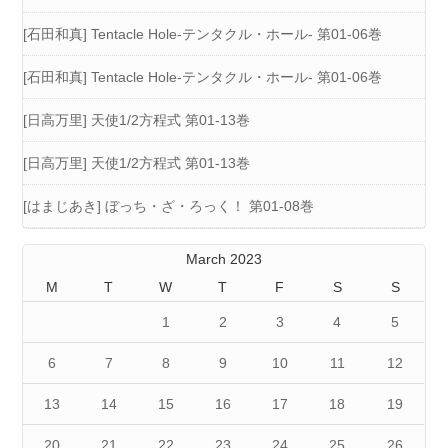
[石田和真] Tentacle Hole-テンタクル・ホール- 第01-06巻
[石田和真] Tentacle Hole-テンタクル・ホール- 第01-06巻
[日高万里] 天使1/2方程式 第01-13巻
[日高万里] 天使1/2方程式 第01-13巻
[はまじあき] ぼっち・ざ・ろっく！ 第01-08巻
March 2023
M
T
W
T
F
S
S
1
2
3
4
5
6
7
8
9
10
11
12
13
14
15
16
17
18
19
20
21
22
23
24
25
26