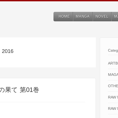
HOME
MANGA
NOVEL
M
, 2016
Categ
ART
MAGA
OTHE
の果て 第01巻
RAW
RAW 