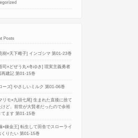
egorized
t Posts
克樹×天下雌子] インゴシマ 第01-23巻
悟司×どぜう丸×冬ゆき] 現実主義勇者
再建記 第01-15巻
ローズ] やさしいミルク 第01-06巻
マリモ×九頭七尾] 生まれた直後に捨て
たけど、前世が大賢者だったので余裕
てます 第01-15巻
繭×錬金王] 転生して田舎でスローライ
くりたい 第01-15巻