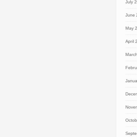
July 
June 
May 
April
March
Febru
Janua
Dece
Nove
Octob
Septe