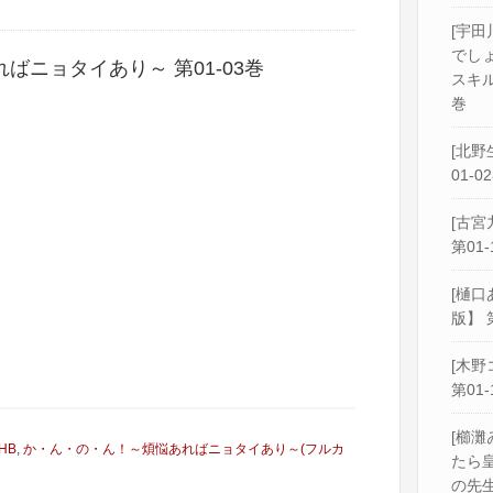
[宇田
でし
ニョタイあり～ 第01-03巻
スキル
巻
[北野
01-0
[古宮
第01-
[樋口
版】 
[木野
第01-
[櫛灘
HB
,
か・ん・の・ん！～煩悩あればニョタイあり～(フルカ
たら
の先生