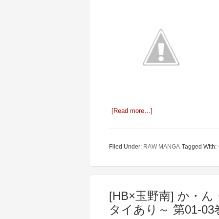
[Read more…]
Filed Under:
RAW MANGA
Tagged With:
[HB×玉野南] か
タイあり～ 第01-03