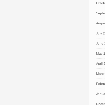
Octob
Septe
Augus
July 
June 
May 
April
March
Febru
Janua
Dece