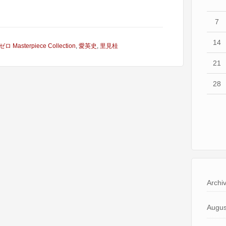
7
14
ゼロ Masterpiece Collection
,
愛英史
,
里見桂
21
28
Archi
Augus