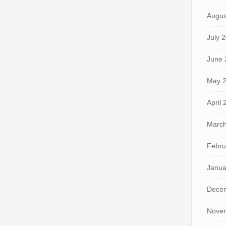
Augus
July 
June 
May 
April
March
Febru
Janua
Dece
Nove