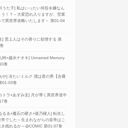
川うた子] 私はいったい何役令嬢なん
ょう！？～大変恐れ入りますが、営業
で異世界攻略いたします～ 第01-04
生] 雲上人はその香りに欲情する 第
2巻
九時×越水ナオキ] Unnamed Memory
10巻
あや] 冷たいミルク 僕は君の男【合冊
第01-03巻
コトラ×あずみ圭] 月が導く異世界道中
17巻
ゐるゑ×魔石の硬さ×柴乃櫂人] 転生し
皇帝でした～生まれながらの皇帝はこ
き残れるか～@COMIC 第01-07巻