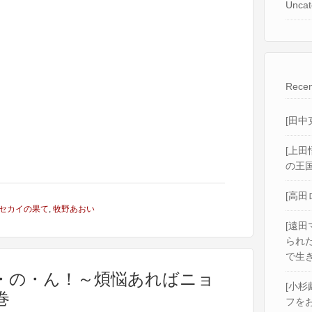
Uncat
Recen
[田中
[上田
の王国
[高田
セカイの果て
,
牧野あおい
[遠田
られ
で生き
・ん・の・ん！～煩悩あればニョ
[小杉
巻
フをお