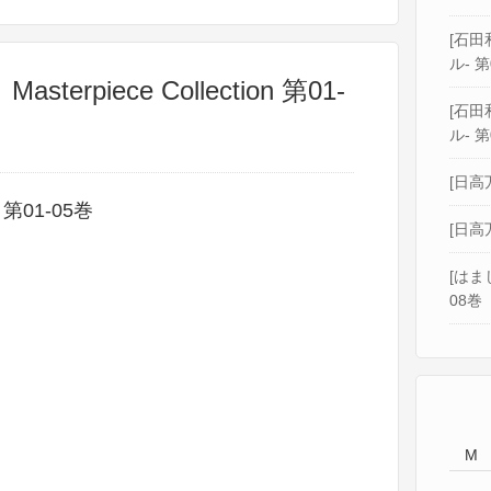
[石田和
ル- 第
terpiece Collection 第01-
[石田和
ル- 第
[日高
on 第01-05巻
[日高
[はま
08巻
M