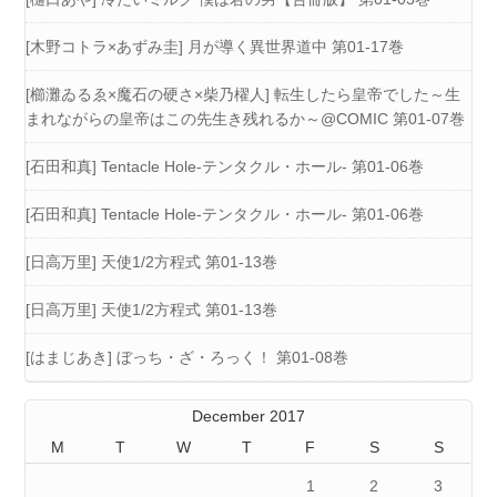
[木野コトラ×あずみ圭] 月が導く異世界道中 第01-17巻
[櫛灘ゐるゑ×魔石の硬さ×柴乃櫂人] 転生したら皇帝でした～生
まれながらの皇帝はこの先生き残れるか～@COMIC 第01-07巻
[石田和真] Tentacle Hole-テンタクル・ホール- 第01-06巻
[石田和真] Tentacle Hole-テンタクル・ホール- 第01-06巻
[日高万里] 天使1/2方程式 第01-13巻
[日高万里] 天使1/2方程式 第01-13巻
[はまじあき] ぼっち・ざ・ろっく！ 第01-08巻
December 2017
M
T
W
T
F
S
S
1
2
3