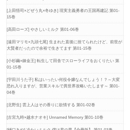
[上田悟司×どぜう丸×冬ゆき] 現実主義勇者の王国再建記 第01-
15巻
[高田ローズ] やさしいミルク 第01-06巻
[遠田マリモ×九頭七尾] 生まれた直後に捨てられたけど、前世が
大賢者だったので余裕で生きてます 第01-15巻
[小杉繭×錬金王] 転生して田舎でスローライフをおくりたい 第
01-15巻
[宇田川うた子] 私はいったい何役令嬢なんでしょう！？～大変
恐れ入りますが、営業スキルで異世界攻略いたします～ 第01-
04巻
[北野生] 雲上人はその香りに欲情する 第01-02巻
[古宮九時×越水ナオキ] Unnamed Memory 第01-10巻
[樋口あや] 冷たいミルク 僕は君の男【合冊版】 第01-03巻