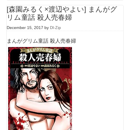
[森園みるく×渡辺やよい] まんがグ
リム童話 殺人売春婦
December 15, 2017
by
Dl-Zip
まんがグリム童話 殺人売春婦