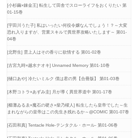
[小杉繭×錬金王] 転生して田舎でスローライフをおくりたい 第
01-15巻
[宇田川うた子] 私はいったい何役令嬢なんでしょう！？～大変
恐れ入りますが、営業スキルで異世界攻略いたします～ 第01-
04巻
[北野生] 雲上人はその香りに欲情する 第01-02巻
[古宮九時×越水ナオキ] Unnamed Memory 第01-10巻
[樋口あや] 冷たいミルク 僕は君の男【合冊版】 第01-03巻
[木野コトラ×あずみ圭] 月が導く異世界道中 第01-17巻
[櫛灘ゐるゑ×魔石の硬さ×柴乃櫂人] 転生したら皇帝でした～生
まれながらの皇帝はこの先生き残れるか～@COMIC 第01-07巻
[石田和真] Tentacle Hole-テンタクル・ホール- 第01-06巻