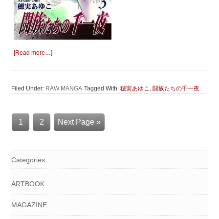
[Read more…]
Filed Under:
RAW MANGA
Tagged With:
穂実あゆこ
,
闘族たちの千一夜
1
2
Next Page »
Categories
ARTBOOK
MAGAZINE