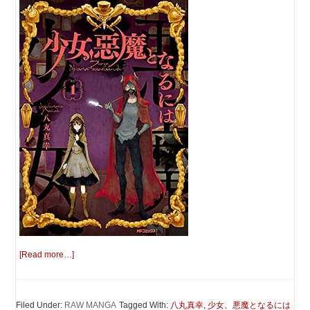
[Read more…]
Filed Under:
RAW MANGA
Tagged With:
八丸真幸
,
少女、悪魔となるには