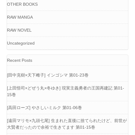
OTHER BOOKS
RAW MANGA
RAW NOVEL
Uncategorized
Recent Posts
[田中克樹×天下雌子] インゴシマ 第01-23巻
[上田悟司×どぜう丸×冬ゆき] 現実主義勇者の王国再建記 第01-
15巻
[高田ローズ] やさしいミルク 第01-06巻
[遠田マリモ×九頭七尾] 生まれた直後に捨てられたけど、前世が
大賢者だったので余裕で生きてます 第01-15巻