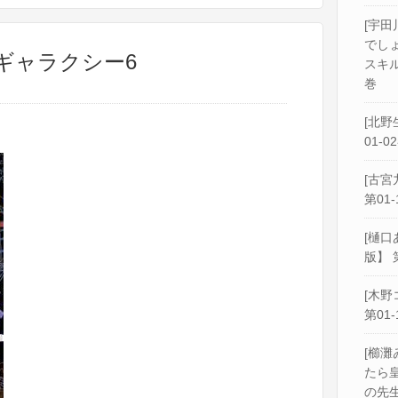
[宇田
でし
クギャラクシー6
スキル
巻
[北野
01-0
[古宮
第01-
[樋口
版】 
[木野
第01-
[櫛灘
たら
の先生