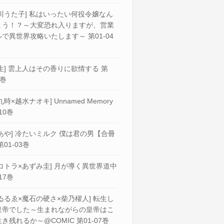
川うた子] 私はいったい何役令嬢なん
ょう！？～大変恐れ入りますが、営業
で異世界攻略いたします～ 第01-04
生] 雲上人はその香りに欲情する 第
2巻
九時×越水ナオキ] Unnamed Memory
10巻
あや] 冷たいミルク 僕は君の男【合冊
第01-03巻
コトラ×あずみ圭] 月が導く異世界道中
17巻
ゐるゑ×魔石の硬さ×柴乃櫂人] 転生し
皇帝でした～生まれながらの皇帝はこ
き残れるか～@COMIC 第01-07巻