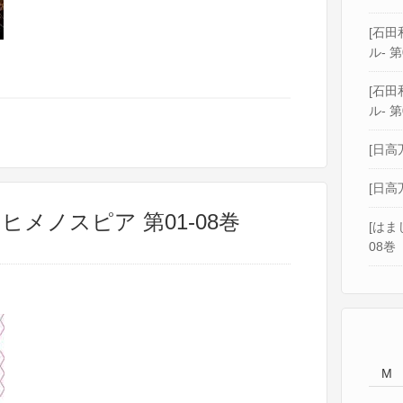
[石田和
ル- 第
[石田和
ル- 第
[日高
[日高
 ヒメノスピア 第01-08巻
[はま
08巻
M