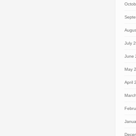
Octob
Septe
Augus
July 
June 
May 
April
March
Febru
Janua
Dece