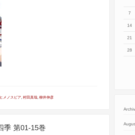
7
14
21
28
ヒメノスピア
,
村田真哉
,
柳井伸彦
Archi
Augus
季 第01-15巻