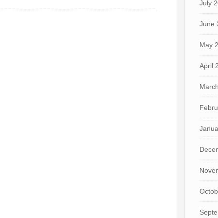
July 
June 
May 
April
March
Febru
Janua
Dece
Nove
Octob
Septe