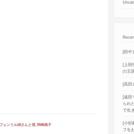
Uncat
Recen
[田中
[上田
の王国
[高田
[遠田
られ
で生き
[小杉
フェンリル姉さんと僕
,
阿崎桃子
フをお