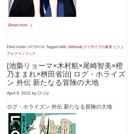
[Read more…]
Filed Under:
ARTBOOK
Tagged With:
[Artbook] グリザイアの果実 ビジュ
アルファンブック
[池梟リョーマ×木村航×尾崎智美×橙
乃ままれ×桝田省治] ログ・ホライズ
ン 外伝 新たなる冒険の大地
April 9, 2022
by
Dl-Zip
ログ・ホライズン 外伝 新たなる冒険の大地