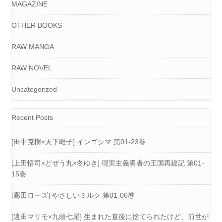
MAGAZINE
OTHER BOOKS
RAW MANGA
RAW NOVEL
Uncategorized
Recent Posts
[田中克樹×天下雌子] インゴシマ 第01-23巻
[上田悟司×どぜう丸×冬ゆき] 現実主義勇者の王国再建記 第01-
15巻
[高田ローズ] やさしいミルク 第01-06巻
[遠田マリモ×九頭七尾] 生まれた直後に捨てられたけど、前世が