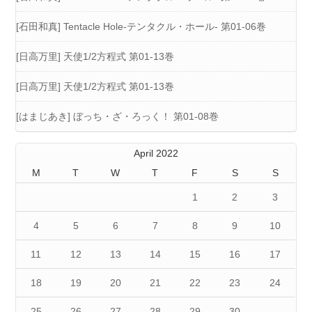
[石田和真] Tentacle Hole-テンタクル・ホール- 第01-06巻
[日高万里] 天使1/2方程式 第01-13巻
[日高万里] 天使1/2方程式 第01-13巻
[はまじあき] ぼっち・ざ・ろっく！ 第01-08巻
April 2022
M
T
W
T
F
S
S
1
2
3
4
5
6
7
8
9
10
11
12
13
14
15
16
17
18
19
20
21
22
23
24
25
26
27
28
29
30