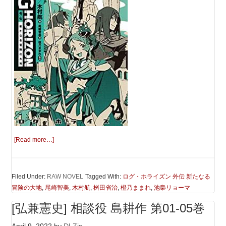
[Read more…]
Filed Under:
RAW NOVEL
Tagged With:
ログ・ホライズン 外伝 新たなる
冒険の大地
,
尾崎智美
,
木村航
,
桝田省治
,
橙乃ままれ
,
池梟リョーマ
[弘兼憲史] 相談役 島耕作 第01-05巻