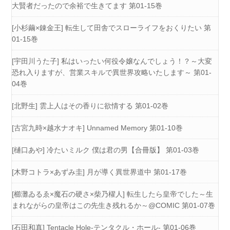
大賢者だったので余裕で生きてます 第01-15巻
[小杉繭×錬金王] 転生して田舎でスローライフをおくりたい 第
01-15巻
[宇田川うた子] 私はいったい何役令嬢なんでしょう！？～大変
恐れ入りますが、営業スキルで異世界攻略いたします～ 第01-
04巻
[北野生] 雲上人はその香りに欲情する 第01-02巻
[古宮九時×越水ナオキ] Unnamed Memory 第01-10巻
[樋口あや] 冷たいミルク 僕は君の男【合冊版】 第01-03巻
[木野コトラ×あずみ圭] 月が導く異世界道中 第01-17巻
[櫛灘ゐるゑ×魔石の硬さ×柴乃櫂人] 転生したら皇帝でした～生
まれながらの皇帝はこの先生き残れるか～@COMIC 第01-07巻
[石田和真] Tentacle Hole-テンタクル・ホール- 第01-06巻