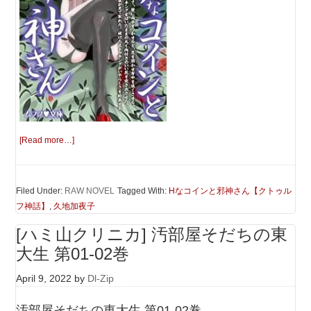
[Read more…]
Filed Under:
RAW NOVEL
Tagged With:
Hなコインと邪神さん【クトゥル
フ神話】
,
久地加夜子
[ハミ山クリニカ] 汚部屋そだちの東
大生 第01-02巻
April 9, 2022
by
Dl-Zip
汚部屋そだちの東大生 第01-02巻