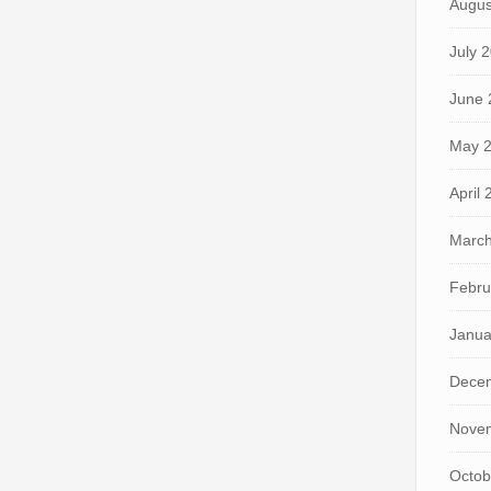
Augus
July 
June 
May 
April
March
Febru
Janua
Dece
Nove
Octob