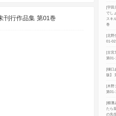
[宇田
でし
未刊行作品集 第01巻
スキル
巻
[北野
01-0
[古宮
第01-
[樋口
版】 
[木野
第01-
[櫛灘
たら
の先生