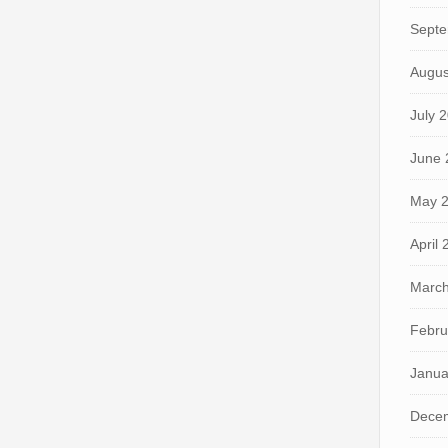
Septe
Augus
July 
June 
May 
April
March
Febru
Janua
Dece