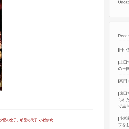
Uncat
Recen
[田中
[上田
の王国
[高田
[遠田
られ
で生き
[小杉
夕星の皇子、明星の天子
,
小坂伊吹
フをお