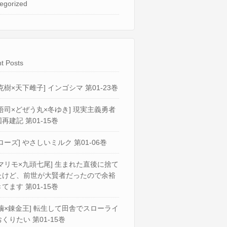
egorized
t Posts
克樹×天下雌子] インゴシマ 第01-23巻
悟司×どぜう丸×冬ゆき] 現実主義勇者
再建記 第01-15巻
ローズ] やさしいミルク 第01-06巻
マリモ×九頭七尾] 生まれた直後に捨て
たけど、前世が大賢者だったので余裕
てます 第01-15巻
繭×錬金王] 転生して田舎でスローライ
くりたい 第01-15巻