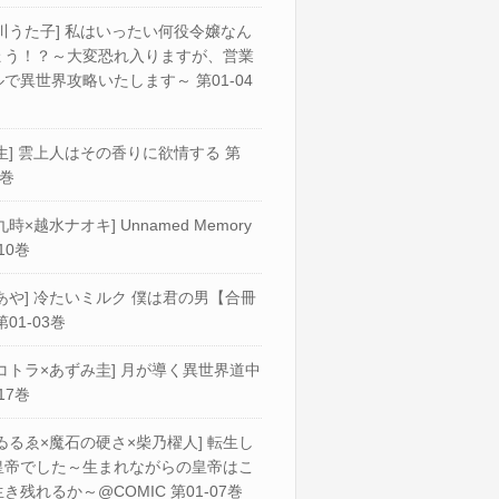
川うた子] 私はいったい何役令嬢なん
ょう！？～大変恐れ入りますが、営業
で異世界攻略いたします～ 第01-04
生] 雲上人はその香りに欲情する 第
2巻
九時×越水ナオキ] Unnamed Memory
10巻
あや] 冷たいミルク 僕は君の男【合冊
第01-03巻
コトラ×あずみ圭] 月が導く異世界道中
17巻
ゐるゑ×魔石の硬さ×柴乃櫂人] 転生し
皇帝でした～生まれながらの皇帝はこ
き残れるか～@COMIC 第01-07巻