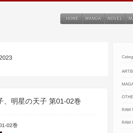
HOME
MANGA
NOVEL
M
 2023
Categ
ART
MAGA
OTHE
子、明星の天子 第01-02巻
RAW
RAW 
-02巻