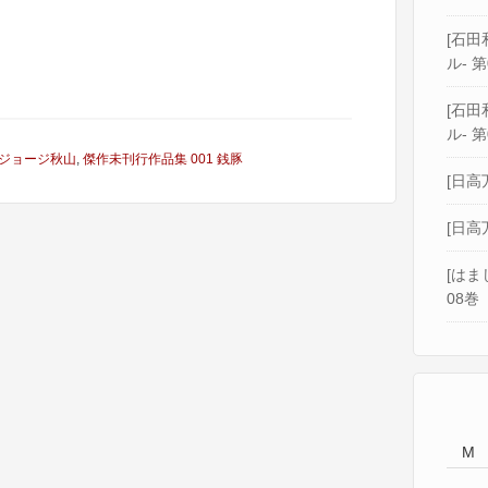
[石田和
ル- 第
[石田和
ル- 第
ジョージ秋山
,
傑作未刊行作品集 001 銭豚
[日高
[日高
[はま
08巻
M