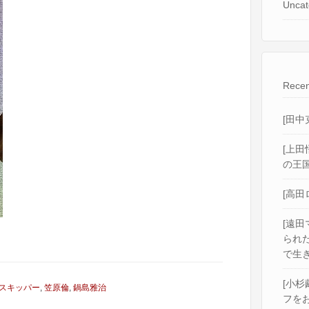
Uncat
Recen
[田中
[上田
の王国
[高田
[遠田
られ
で生き
[小杉
スキッパー
,
笠原倫
,
鍋島雅治
フをお