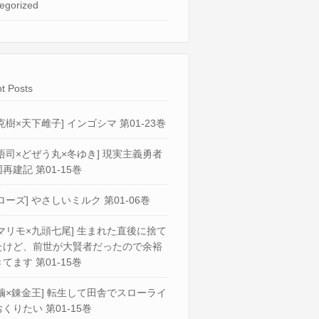
egorized
t Posts
克樹×天下雌子] インゴシマ 第01-23巻
悟司×どぜう丸×冬ゆき] 現実主義勇者
再建記 第01-15巻
ローズ] やさしいミルク 第01-06巻
マリモ×九頭七尾] 生まれた直後に捨て
たけど、前世が大賢者だったので余裕
てます 第01-15巻
繭×錬金王] 転生して田舎でスローライ
くりたい 第01-15巻