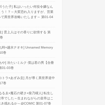
川うた子] 私はいったい何役令嬢なん
ょう！？～大変恐れ入りますが、営業
で異世界攻略いたします～ 第01-04
生] 雲上人はその香りに欲情する 第
2巻
九時×越水ナオキ] Unnamed Memory
10巻
あや] 冷たいミルク 僕は君の男【合冊
第01-03巻
コトラ×あずみ圭] 月が導く異世界道中
17巻
ゐるゑ×魔石の硬さ×柴乃櫂人] 転生し
皇帝でした～生まれながらの皇帝はこ
き残れるか～@COMIC 第01-07巻