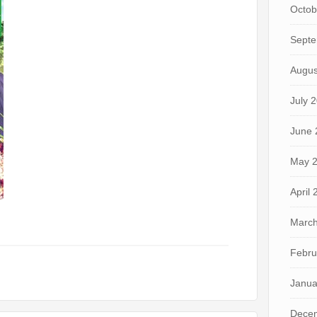
Octob
Septe
Augus
July 
June 
May 
April
March
Febru
Janua
Dece