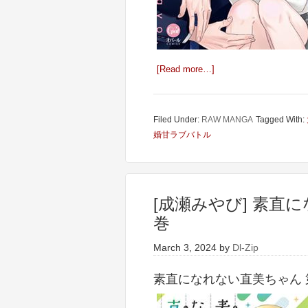
[Read more…]
Filed Under:
RAW MANGA
Tagged With:
婚甘ラブバトル
[成瀬みやび] 素直に
巻
March 3, 2024
by
Dl-Zip
素直になれない直美ちゃん 第