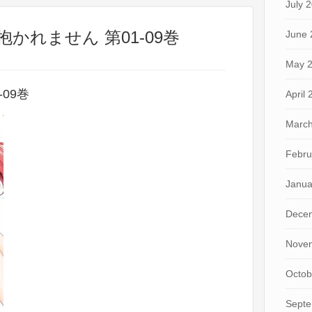
July 
抱かれません 第01-09巻
June 
May 
09巻
April
March
Febru
Janua
Dece
Nove
Octob
Septe