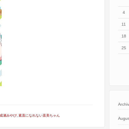
4
11
18
25
Archi
成瀬みやび
,
素直になれない直美ちゃん
Augus