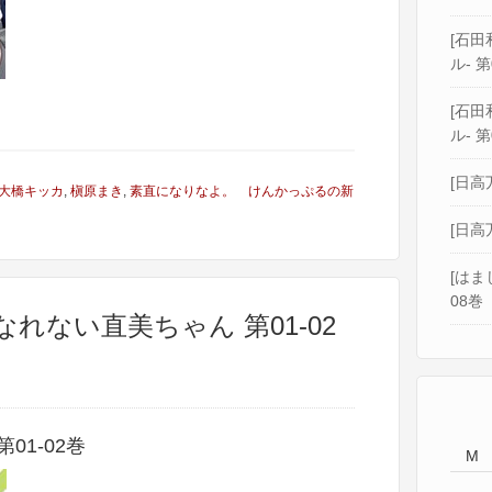
[石田和
ル- 第
[石田和
ル- 第
[日高
大橋キッカ
,
槇原まき
,
素直になりなよ。 けんかっぷるの新
[日高
[はま
08巻
なれない直美ちゃん 第01-02
01-02巻
M