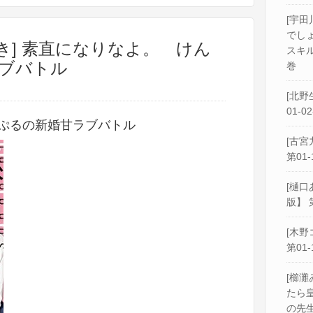
[宇田
でし
き] 素直になりなよ。 けん
スキル
ブバトル
巻
[北野
01-0
っぷるの新婚甘ラブバトル
[古宮
第01-
[樋口
版】 
[木野
第01-
[櫛灘
たら
の先生