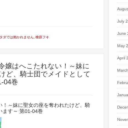
Augus
July 
June 
タダでは抱かれません
,
檜原フキ
May 
April
し令嬢はへこたれない！～妹に
March
けど、騎士団でメイドとして
-04巻
Febru
Janua
い！～妹に聖女の座を奪われたけど、騎
Dece
す～ 第01-04巻
Nove