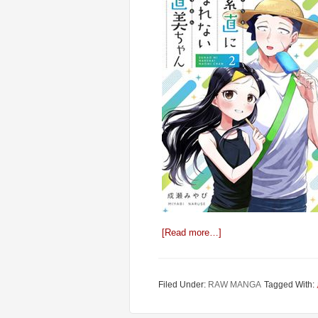
[Read more…]
Filed Under:
RAW MANGA
Tagged With: