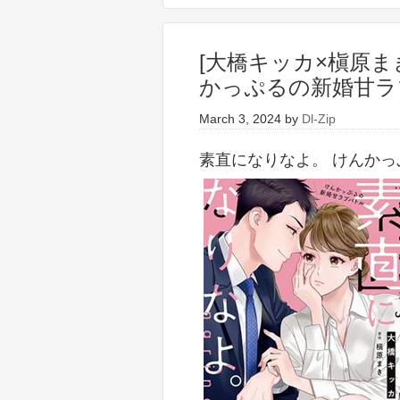
[大橋キッカ×槇原ま
かっぷるの新婚甘ラ
March 3, 2024
by
Dl-Zip
素直になりなよ。 けんか