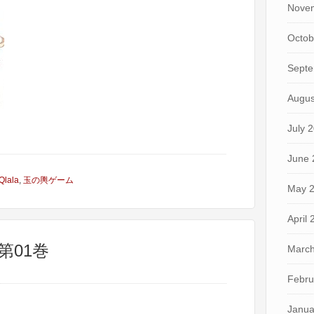
Nove
Octob
Septe
Augus
July 
June 
Qlala
,
玉の輿ゲーム
May 
April
第01巻
March
Febru
Janua