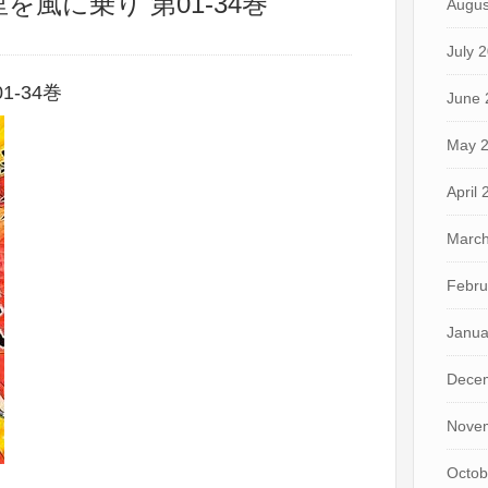
里を風に乗り 第01-34巻
Augus
July 
1-34巻
June 
May 
April
March
Febru
Janua
Dece
Nove
Octob