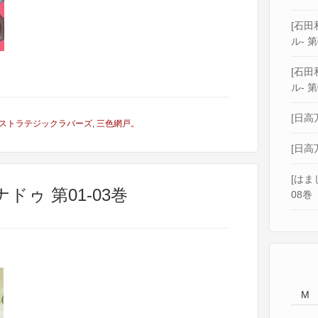
[石田和
ル- 第
[石田和
ル- 第
[日高
ストラテジックラバーズ
,
三色網戸。
[日高
[はま
ドゥ 第01-03巻
08巻
M