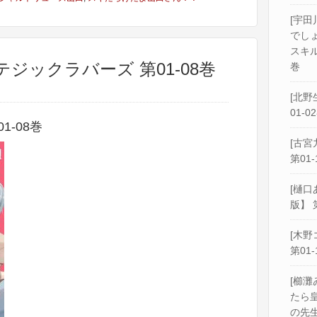
[宇田
でし
スキル
テジックラバーズ 第01-08巻
巻
[北野
01-0
-08巻
[古宮
第01-
[樋口
版】 
[木野
第01-
[櫛灘
たら
の先生