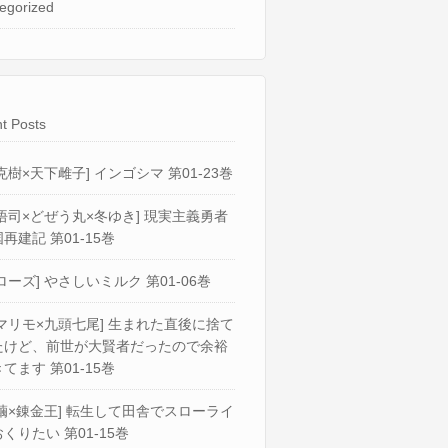
egorized
t Posts
克樹×天下雌子] インゴシマ 第01-23巻
悟司×どぜう丸×冬ゆき] 現実主義勇者
再建記 第01-15巻
ローズ] やさしいミルク 第01-06巻
マリモ×九頭七尾] 生まれた直後に捨て
たけど、前世が大賢者だったので余裕
てます 第01-15巻
繭×錬金王] 転生して田舎でスローライ
くりたい 第01-15巻