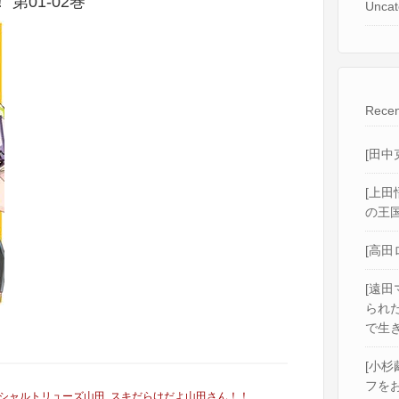
第01-02巻
Uncat
Recen
[田中
[上田
の王国
[高田
[遠田
られ
で生き
[小杉
フをお
シャルトリューズ山田
,
スキだらけだよ山田さん！！