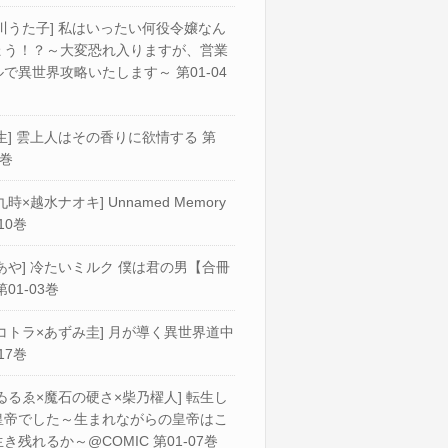
川うた子] 私はいったい何役令嬢なん
ょう！？～大変恐れ入りますが、営業
で異世界攻略いたします～ 第01-04
生] 雲上人はその香りに欲情する 第
2巻
九時×越水ナオキ] Unnamed Memory
10巻
あや] 冷たいミルク 僕は君の男【合冊
第01-03巻
コトラ×あずみ圭] 月が導く異世界道中
17巻
ゐるゑ×魔石の硬さ×柴乃櫂人] 転生し
皇帝でした～生まれながらの皇帝はこ
き残れるか～@COMIC 第01-07巻