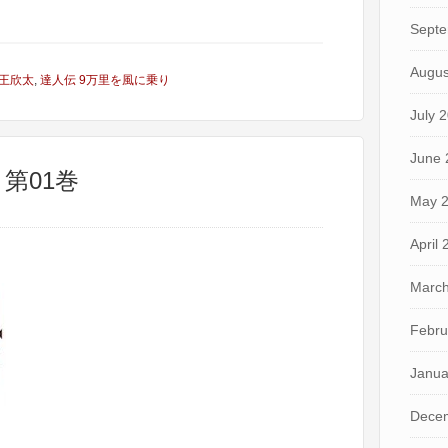
Septe
Augus
王欣太
,
達人伝 9万里を風に乗り
July 
June 
 第01巻
May 
April
March
Febru
Janua
Dece