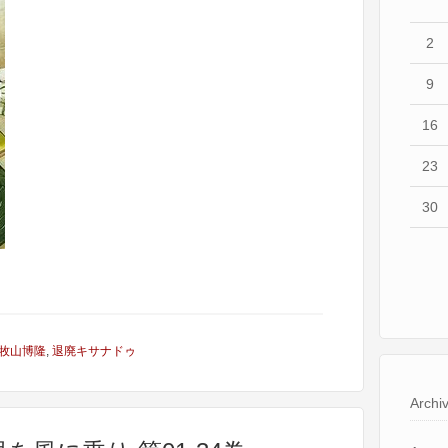
2
9
16
23
30
牧山博隆
,
退廃キサナドゥ
Archi