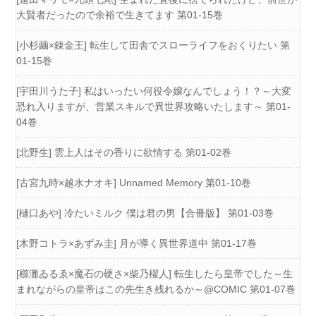
大賢者だったので余裕で生きてます 第01-15巻
[小杉繭×錬金王] 転生して田舎でスローライフをおくりたい 第
01-15巻
[宇田川うた子] 私はいったい何役令嬢なんでしょう！？～大変
恐れ入りますが、営業スキルで異世界攻略いたします～ 第01-
04巻
[北野生] 雲上人はその香りに欲情する 第01-02巻
[古宮九時×越水ナオキ] Unnamed Memory 第01-10巻
[樋口あや] 冷たいミルク 僕は君の男【合冊版】 第01-03巻
[木野コトラ×あずみ圭] 月が導く異世界道中 第01-17巻
[櫛灘ゐるゑ×魔石の硬さ×柴乃櫂人] 転生したら皇帝でした～生
まれながらの皇帝はこの先生き残れるか～@COMIC 第01-07巻