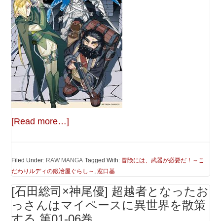
[Read more…]
Filed Under:
RAW MANGA
Tagged With:
冒険には、武器が必要だ！～こ
だわりルディの鍛冶屋ぐらし～
,
窓口基
[石田総司×神尾優] 超越者となったお
っさんはマイペースに異世界を散策
する 第01-06巻