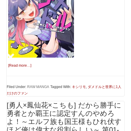
[Read more…]
Filed Under:
RAW MANGA
Tagged With:
キシリモ
,
ダメドルと世界に1人
だけのファン
[勇人×鳳仙花×こちも] だから勝手に
勇者とか覇王に認定すんのやめろ
よ！～エルフ族も国王様もひれ伏す
ほど俺は偉大な役割らしい～ 第01-