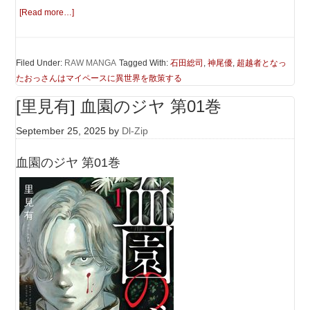
[Read more…]
Filed Under:
RAW MANGA
Tagged With:
石田総司
,
神尾優
,
超越者となっ
たおっさんはマイペースに異世界を散策する
[里見有] 血園のジヤ 第01巻
September 25, 2025
by
Dl-Zip
血園のジヤ 第01巻