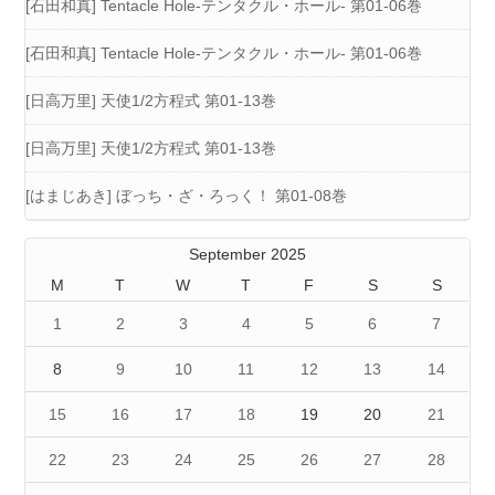
[石田和真] Tentacle Hole-テンタクル・ホール- 第01-06巻
[石田和真] Tentacle Hole-テンタクル・ホール- 第01-06巻
[日高万里] 天使1/2方程式 第01-13巻
[日高万里] 天使1/2方程式 第01-13巻
[はまじあき] ぼっち・ざ・ろっく！ 第01-08巻
September 2025
M
T
W
T
F
S
S
1
2
3
4
5
6
7
8
9
10
11
12
13
14
15
16
17
18
19
20
21
22
23
24
25
26
27
28