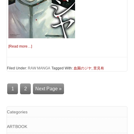
[Read more…]
Filed Under:
RAW MANGA
Tagged With:
血園のジヤ
,
里見有
1
2
Next Page »
Categories
ARTBOOK