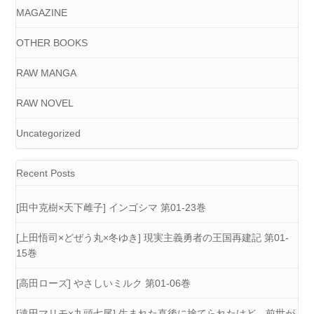
MAGAZINE
OTHER BOOKS
RAW MANGA
RAW NOVEL
Uncategorized
Recent Posts
[田中克樹×天下雌子] インゴシマ 第01-23巻
[上田悟司×どぜう丸×冬ゆき] 現実主義勇者の王国再建記 第01-
15巻
[高田ローズ] やさしいミルク 第01-06巻
[遠田マリモ×九頭七尾] 生まれた直後に捨てられたけど、前世が