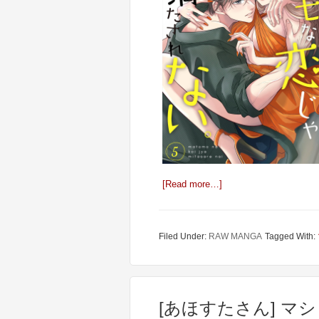
[Read more…]
Filed Under:
RAW MANGA
Tagged With:
[あほすたさん] マシ