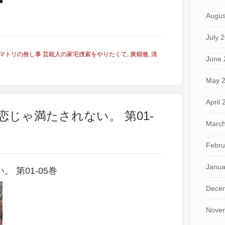
Augus
July 
マトリの推し事 芸能人の家宅捜索をやりたくて
,
廣畑徹
,
清
June 
May 
April
恋じゃ満たされない。 第01-
March
Febru
Janua
 第01-05巻
Dece
Nove