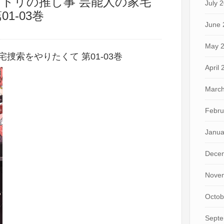
 マトリの推し事 芸能人の家宅
July 
1-03巻
June 
May 
捜索をやりたくて 第01-03巻
April
March
Febru
Janua
Dece
Nove
Octob
Septe