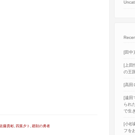
Uncat
Recen
[田中
[上田
の王国
[高田
[遠田
られ
で生き
[小杉
佐藤貴彬
,
四葉夕ト
,
廻刻の勇者
フをお