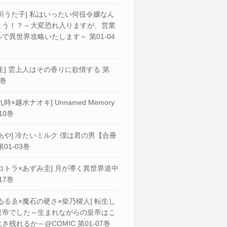
川うた子] 私はいったい何役令嬢なん
ょう！？～大変恐れ入りますが、営業
で異世界攻略いたします～ 第01-04
生] 雲上人はその香りに欲情する 第
2巻
九時×越水ナオキ] Unnamed Memory
10巻
あや] 冷たいミルク 僕は君の男【合冊
第01-03巻
コトラ×あずみ圭] 月が導く異世界道中
17巻
ゐるゑ×魔石の硬さ×柴乃櫂人] 転生し
皇帝でした～生まれながらの皇帝はこ
き残れるか～@COMIC 第01-07巻