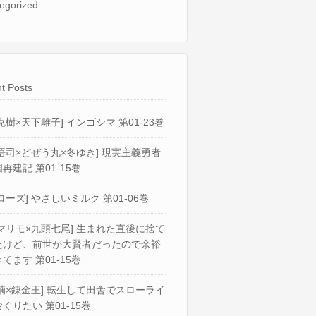
egorized
t Posts
克樹×天下雌子] インゴシマ 第01-23巻
悟司×どぜう丸×冬ゆき] 現実主義勇者
再建記 第01-15巻
ローズ] やさしいミルク 第01-06巻
マリモ×九頭七尾] 生まれた直後に捨て
たけど、前世が大賢者だったので余裕
てます 第01-15巻
繭×錬金王] 転生して田舎でスローライ
くりたい 第01-15巻