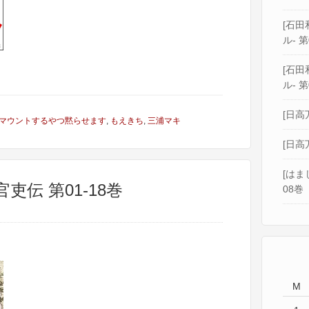
[石田和
ル- 第
[石田和
ル- 第
[日高
マウントするやつ黙らせます
,
もえきち
,
三浦マキ
[日高
[はま
吏伝 第01-18巻
08巻
M