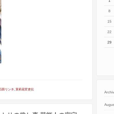
1
8
15
22
29
石田リンネ
,
茉莉花官吏伝
Archi
Augus