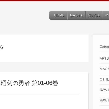
HOME
MANGA
NOVEL
M
26
Categ
ART
MAGA
OTHE
廻刻の勇者 第01-06巻
RAW
RAW 