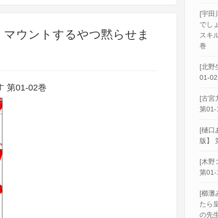
[宇田
でし
] マウントするやつ黙らせま
スキル
巻
[北野
01-0
第01-02巻
[古宮
第01-
[樋口
版】 
[木野
第01-
[櫛灘
たら
の先生