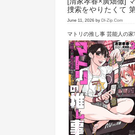
[清家孝春×廣畑徹]
捜索をやりたくて 第0
June 11, 2026
by
Dl-Zip.Com
マトリの推し事 芸能人の家宅