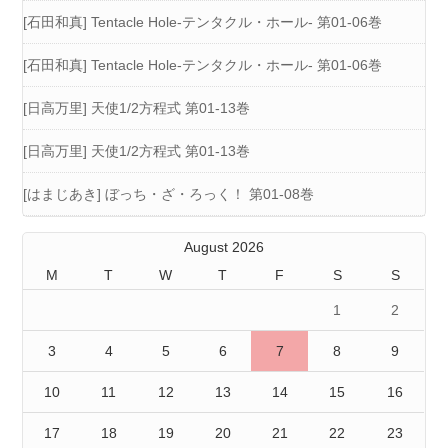
[石田和真] Tentacle Hole-テンタクル・ホール- 第01-06巻
[石田和真] Tentacle Hole-テンタクル・ホール- 第01-06巻
[日高万里] 天使1/2方程式 第01-13巻
[日高万里] 天使1/2方程式 第01-13巻
[はまじあき] ぼっち・ざ・ろっく！ 第01-08巻
August 2026
M
T
W
T
F
S
S
1
2
3
4
5
6
7
8
9
10
11
12
13
14
15
16
17
18
19
20
21
22
23