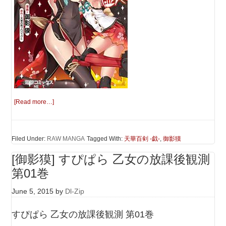
[Read more…]
Filed Under:
RAW MANGA
Tagged With:
天華百剣 -戯-
,
御影獏
[御影獏] すぴぱら 乙女の放課後観測
第01巻
June 5, 2015
by
Dl-Zip
すぴぱら 乙女の放課後観測 第01巻