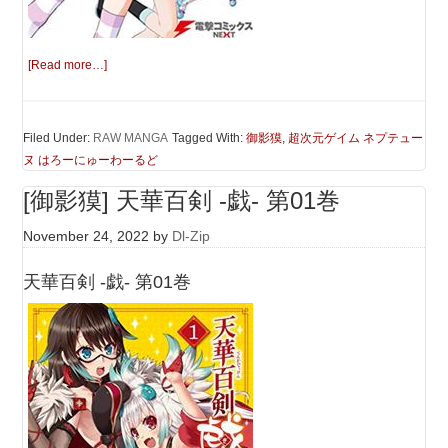
[Read more…]
Filed Under:
RAW MANGA
Tagged With:
御影獏
,
超次元ゲイム ネプテュー
ヌ はろーにゅーわーるど
[御影獏] 天華百剣 -戯- 第01巻
November 24, 2022
by
Dl-Zip
天華百剣 -戯- 第01巻