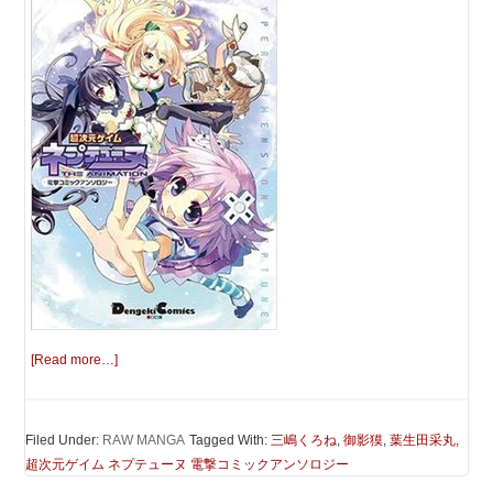
[Read more…]
Filed Under:
RAW MANGA
Tagged With:
三嶋くろね
,
御影獏
,
葉生田采丸
,
超次元ゲイム ネプテューヌ 電撃コミックアンソロジー