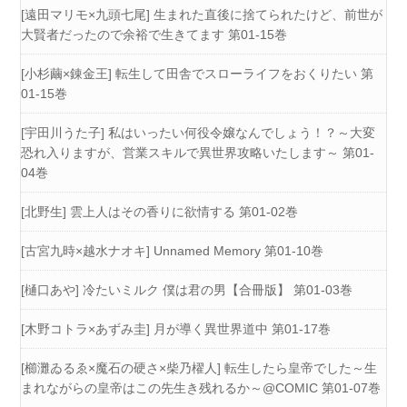
[遠田マリモ×九頭七尾] 生まれた直後に捨てられたけど、前世が
大賢者だったので余裕で生きてます 第01-15巻
[小杉繭×錬金王] 転生して田舎でスローライフをおくりたい 第
01-15巻
[宇田川うた子] 私はいったい何役令嬢なんでしょう！？～大変
恐れ入りますが、営業スキルで異世界攻略いたします～ 第01-
04巻
[北野生] 雲上人はその香りに欲情する 第01-02巻
[古宮九時×越水ナオキ] Unnamed Memory 第01-10巻
[樋口あや] 冷たいミルク 僕は君の男【合冊版】 第01-03巻
[木野コトラ×あずみ圭] 月が導く異世界道中 第01-17巻
[櫛灘ゐるゑ×魔石の硬さ×柴乃櫂人] 転生したら皇帝でした～生
まれながらの皇帝はこの先生き残れるか～@COMIC 第01-07巻