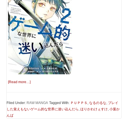
[Read more…]
Filed Under:
RAW MANGA
Tagged With:
ＰＵＰＰＳ
,
なるのるな
,
プレイ
した覚えもないゲーム的な世界に迷い込んだら
,
ほりかわけぇすけ
,
小葉か
んば