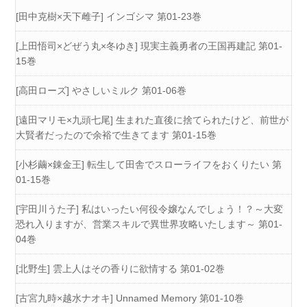
[田中克樹×天下雌子] インゴシマ 第01-23巻
[上田悟司×どぜう丸×冬ゆき] 現実主義勇者の王国再建記 第01-
15巻
[高田ローズ] やさしいミルク 第01-06巻
[遠田マリモ×九頭七尾] 生まれた直後に捨てられたけど、前世が
大賢者だったので余裕で生きてます 第01-15巻
[小杉繭×錬金王] 転生して田舎でスローライフをおくりたい 第
01-15巻
[宇田川うた子] 私はいったい何役令嬢なんでしょう！？～大変
恐れ入りますが、営業スキルで異世界攻略いたします～ 第01-
04巻
[北野生] 雲上人はその香りに欲情する 第01-02巻
[古宮九時×越水ナオキ] Unnamed Memory 第01-10巻