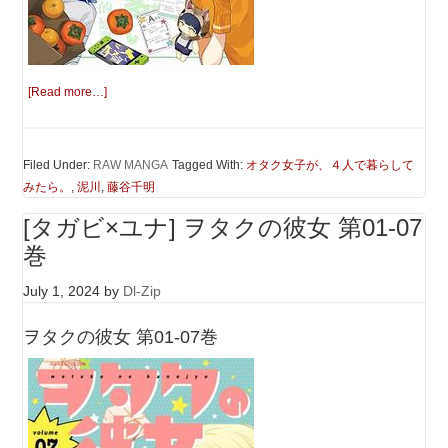
[Read more…]
Filed Under:
RAW MANGA
Tagged With:
オタク女子が、４人で暮らして
みたら。
,
泥川
,
藤谷千明
[タガビ×ユナ] ヲタクの彼女 第01-07
巻
July 1, 2024
by
Dl-Zip
ヲタクの彼女 第01-07巻