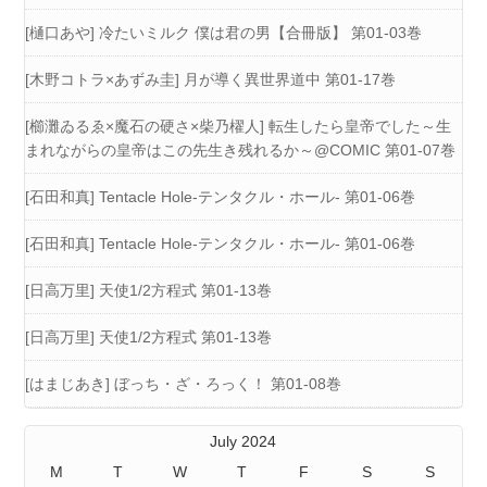
[樋口あや] 冷たいミルク 僕は君の男【合冊版】 第01-03巻
[木野コトラ×あずみ圭] 月が導く異世界道中 第01-17巻
[櫛灘ゐるゑ×魔石の硬さ×柴乃櫂人] 転生したら皇帝でした～生
まれながらの皇帝はこの先生き残れるか～@COMIC 第01-07巻
[石田和真] Tentacle Hole-テンタクル・ホール- 第01-06巻
[石田和真] Tentacle Hole-テンタクル・ホール- 第01-06巻
[日高万里] 天使1/2方程式 第01-13巻
[日高万里] 天使1/2方程式 第01-13巻
[はまじあき] ぼっち・ざ・ろっく！ 第01-08巻
July 2024
M
T
W
T
F
S
S