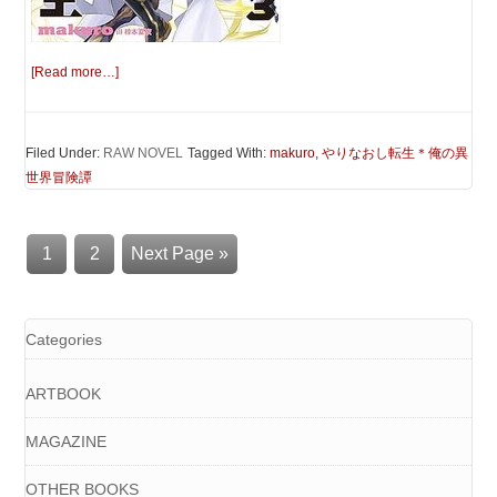
[Read more…]
Filed Under:
RAW NOVEL
Tagged With:
makuro
,
やりなおし転生＊俺の異
世界冒険譚
1
2
Next Page »
Categories
ARTBOOK
MAGAZINE
OTHER BOOKS