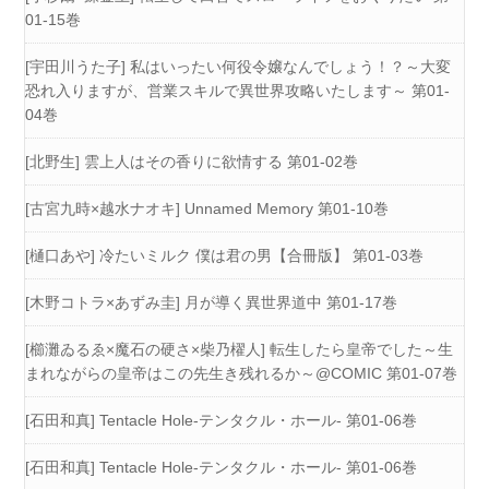
01-15巻
[宇田川うた子] 私はいったい何役令嬢なんでしょう！？～大変
恐れ入りますが、営業スキルで異世界攻略いたします～ 第01-
04巻
[北野生] 雲上人はその香りに欲情する 第01-02巻
[古宮九時×越水ナオキ] Unnamed Memory 第01-10巻
[樋口あや] 冷たいミルク 僕は君の男【合冊版】 第01-03巻
[木野コトラ×あずみ圭] 月が導く異世界道中 第01-17巻
[櫛灘ゐるゑ×魔石の硬さ×柴乃櫂人] 転生したら皇帝でした～生
まれながらの皇帝はこの先生き残れるか～@COMIC 第01-07巻
[石田和真] Tentacle Hole-テンタクル・ホール- 第01-06巻
[石田和真] Tentacle Hole-テンタクル・ホール- 第01-06巻