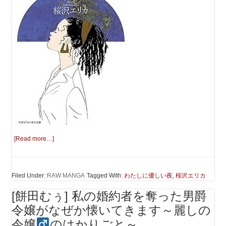
[Read more…]
Filed Under:
RAW MANGA
Tagged With:
わたしに優しい夜
,
桜沢エリカ
[餅田むぅ] 私の婚約者を奪った男爵
令嬢がなぜか懐いてきます～麗しの
令嬢
のはかりごと～