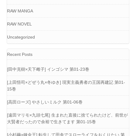
RAW MANGA
RAW NOVEL
Uncategorized
Recent Posts
[田中克樹×天下雌子] インゴシマ 第01-23巻
[上田悟司×どぜう丸×冬ゆき] 現実主義勇者の王国再建記 第01-
15巻
[高田ローズ] やさしいミルク 第01-06巻
[遠田マリモ×九頭七尾] 生まれた直後に捨てられたけど、前世が
大賢者だったので余裕で生きてます 第01-15巻
[小杉繭×錬金王] 転生して田舎でスローライフをおくりたい 第