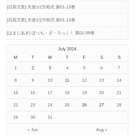
[日高万里] 天使1/2方程式 第01-13巻
[日高万里] 天使1/2方程式 第01-13巻
[はまじあき] ぼっち・ざ・ろっく！ 第01-08巻
July 2024
M
T
W
T
F
S
S
1
2
3
4
5
6
7
8
9
10
11
12
13
14
15
16
17
18
19
20
21
22
23
24
25
26
27
28
29
30
31
« Jun
Aug »