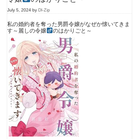
July 5, 2024
by
Dl-Zip
私の婚約者を奪った男爵令嬢がなぜか懐いてきま
す～麗しの令嬢
のはかりごと～