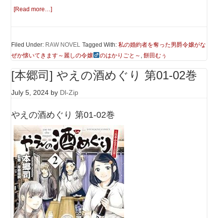
[Read more…]
Filed Under:
RAW NOVEL
Tagged With:
私の婚約者を奪った男爵令嬢がな
ぜか懐いてきます～麗しの令嬢
のはかりごと～
,
餅田むぅ
[本郷司] やえの酒めぐり 第01-02巻
July 5, 2024
by
Dl-Zip
やえの酒めぐり 第01-02巻