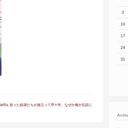
3
10
17
24
31
AteRa
,
拾った奴隷たちが旅立って早十年、なぜか俺が伝説に
Archi