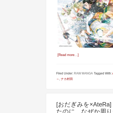
[Read more…]
Filed Under:
RAW MANGA
Tagged With:
～
,
ナカ村田
[おだぎみを×AteR
たのに、なぜか周り