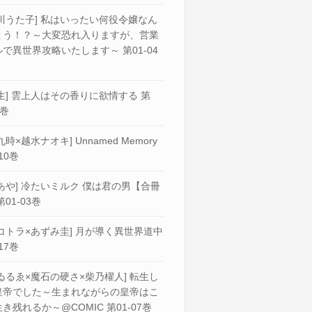
川うた子] 私はいったい何役令嬢なん
ょう！？～大変恐れ入りますが、営業
で異世界攻略いたします～ 第01-04
生] 雲上人はその香りに欲情する 第
2巻
九時×越水ナオキ] Unnamed Memory
10巻
あや] 冷たいミルク 僕は君の男【合冊
第01-03巻
コトラ×あずみ圭] 月が導く異世界道中
17巻
ゐるゑ×魔石の硬さ×柴乃櫂人] 転生し
皇帝でした～生まれながらの皇帝はこ
き残れるか～@COMIC 第01-07巻