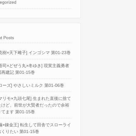
egorized
t Posts
克樹×天下雌子] インゴシマ 第01-23巻
悟司×どぜう丸×冬ゆき] 現実主義勇者
再建記 第01-15巻
ローズ] やさしいミルク 第01-06巻
マリモ×九頭七尾] 生まれた直後に捨て
たけど、前世が大賢者だったので余裕
てます 第01-15巻
繭×錬金王] 転生して田舎でスローライ
くりたい 第01-15巻