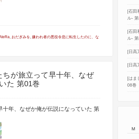
[石田和
ル- 第
[石田和
AteRa
,
おだぎみを
,
嫌われ者の悪役令息に転生したのに、な
ル- 第
[日高
[日高
奴隷たちが旅立って早十年、なぜ
[はま
た 第01巻
08巻
早十年、なぜか俺が伝説になっていた 第
M