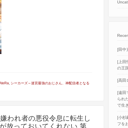
Uncat
Recen
[田中
[上田
の王国
[高田
AteRa
,
シーカーズ～迷宮最強のおじさん、神配信者となる
[遠田
られ
で生き
a] 嫌われ者の悪役令息に転生し
[小杉
フをお
が放っておいてくれない 第