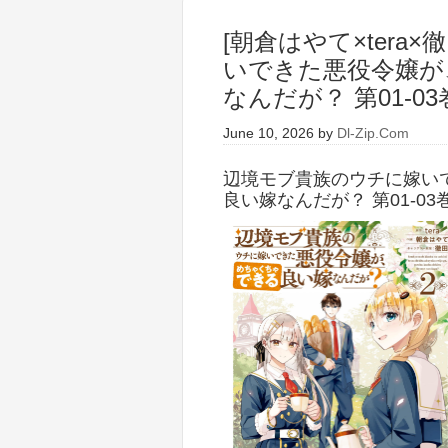
[朝倉はやて×tera
いできた悪役令嬢が
なんだが？ 第01-03
June 10, 2026
by
Dl-Zip.Com
辺境モブ貴族のウチに嫁い
良い嫁なんだが？ 第01-03