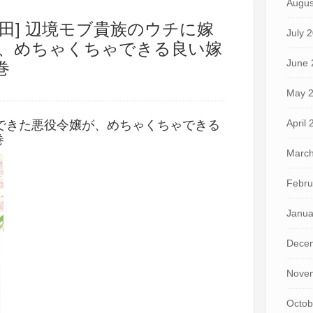
Augus
×徹田] 辺境モブ貴族のウチに嫁
July 
、めちゃくちゃできる良い嫁
June 
巻
May 
April
できた悪役令嬢が、めちゃくちゃできる
巻
March
Febru
Janua
Dece
Nove
Octob