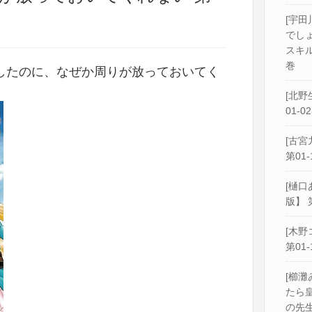
[宇田
でし
スキル
巻
したのに、なぜか周りが放っておいてく
[北野
01-0
[古宮
第01-
[樋口
版】 
[木野
第01-
[櫛灘
たら
の先生