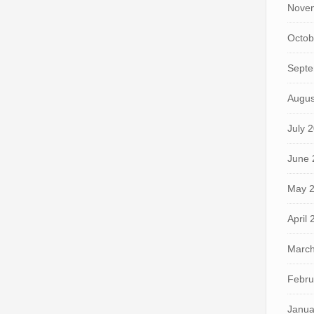
Nove
Octob
Septe
Augus
July 
June 
May 
April
March
Febru
Janua