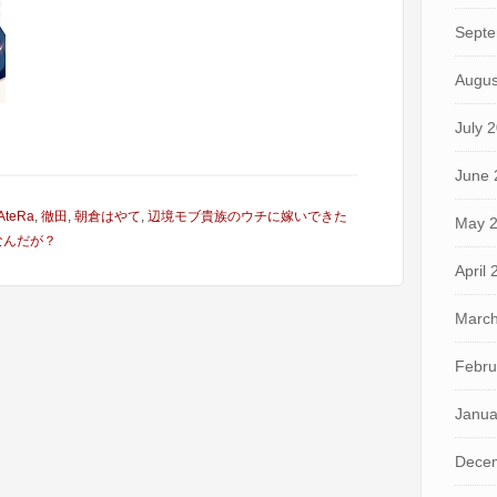
Septe
Augus
July 
June 
AteRa
,
徹田
,
朝倉はやて
,
辺境モブ貴族のウチに嫁いできた
May 
なんだが？
April
March
Febru
Janua
Dece