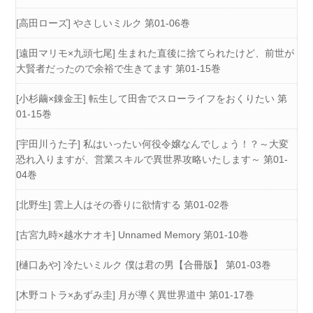
[高田ローズ] やさしいミルク 第01-06巻
[遠田マリモ×九頭七尾] 生まれた直後に捨てられたけど、前世が
大賢者だったので余裕で生きてます 第01-15巻
[小杉繭×錬金王] 転生して田舎でスローライフをおくりたい 第
01-15巻
[宇田川うた子] 私はいったい何役令嬢なんでしょう！？～大変
恐れ入りますが、営業スキルで異世界攻略いたします～ 第01-
04巻
[北野生] 雲上人はその香りに欲情する 第01-02巻
[古宮九時×越水ナオキ] Unnamed Memory 第01-10巻
[樋口あや] 冷たいミルク 僕は君の男【合冊版】 第01-03巻
[木野コトラ×あずみ圭] 月が導く異世界道中 第01-17巻