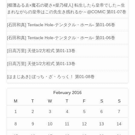
[櫛灘ゐるゑ×魔石の硬さ×柴乃櫂人] 転生したら皇帝でした～生
まれながらの皇帝はこの先生き残れるか～@COMIC 第01-07巻
[石田和真] Tentacle Hole-テンタクル・ホール- 第01-06巻
[石田和真] Tentacle Hole-テンタクル・ホール- 第01-06巻
[日高万里] 天使1/2方程式 第01-13巻
[日高万里] 天使1/2方程式 第01-13巻
[はまじあき] ぼっち・ざ・ろっく！ 第01-08巻
February 2016
M
T
W
T
F
S
S
1
2
3
4
5
6
7
8
9
10
11
12
13
14