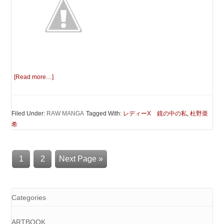
[Read more…]
Filed Under:
RAW MANGA
Tagged With:
レディーX 鏡の中の私
,
杜野亜
希
1
2
Next Page »
Categories
ARTBOOK