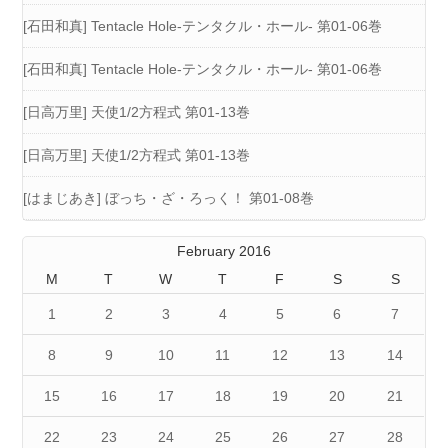
[石田和真] Tentacle Hole-テンタクル・ホール- 第01-06巻
[石田和真] Tentacle Hole-テンタクル・ホール- 第01-06巻
[日高万里] 天使1/2方程式 第01-13巻
[日高万里] 天使1/2方程式 第01-13巻
[はまじあき] ぼっち・ざ・ろっく！ 第01-08巻
February 2016
M
T
W
T
F
S
S
1
2
3
4
5
6
7
8
9
10
11
12
13
14
15
16
17
18
19
20
21
22
23
24
25
26
27
28