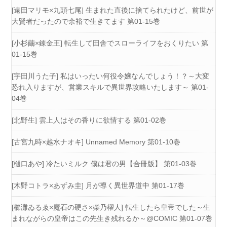
[遠田マリモ×九頭七尾] 生まれた直後に捨てられたけど、前世が
大賢者だったので余裕で生きてます 第01-15巻
[小杉繭×錬金王] 転生して田舎でスローライフをおくりたい 第
01-15巻
[宇田川うた子] 私はいったい何役令嬢なんでしょう！？～大変
恐れ入りますが、営業スキルで異世界攻略いたします～ 第01-
04巻
[北野生] 雲上人はその香りに欲情する 第01-02巻
[古宮九時×越水ナオキ] Unnamed Memory 第01-10巻
[樋口あや] 冷たいミルク 僕は君の男【合冊版】 第01-03巻
[木野コトラ×あずみ圭] 月が導く異世界道中 第01-17巻
[櫛灘ゐるゑ×魔石の硬さ×柴乃櫂人] 転生したら皇帝でした～生
まれながらの皇帝はこの先生き残れるか～@COMIC 第01-07巻