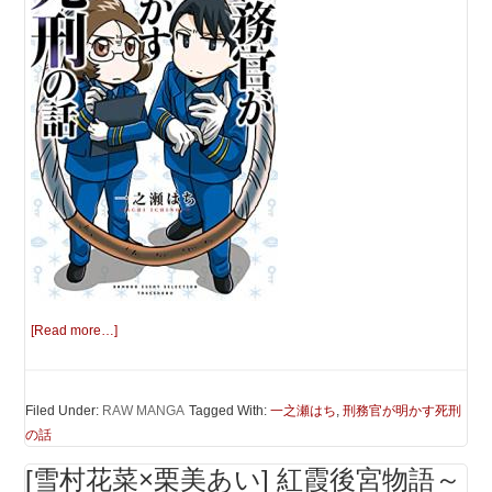
[Read more…]
Filed Under:
RAW MANGA
Tagged With:
一之瀬はち
,
刑務官が明かす死刑
の話
[雪村花菜×栗美あい] 紅霞後宮物語～