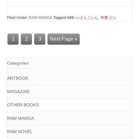
Filed Under:
RAW MANGA
Tagged With:
いとしこいし
,
竹宮 ジン
1
2
3
Next Page »
Categories
ARTBOOK
MAGAZINE
OTHER BOOKS
RAW MANGA
RAW NOVEL