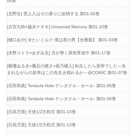
04巻
[北野生] 雲上人はその香りに欲情する 第01-02巻
[古宮九時×越水ナオキ] Unnamed Memory 第01-10巻
[樋口あや] 冷たいミルク 僕は君の男【合冊版】 第01-03巻
[木野コトラ×あずみ圭] 月が導く異世界道中 第01-17巻
[櫛灘ゐるゑ×魔石の硬さ×柴乃櫂人] 転生したら皇帝でした～生
まれながらの皇帝はこの先生き残れるか～@COMIC 第01-07巻
[石田和真] Tentacle Hole-テンタクル・ホール- 第01-06巻
[石田和真] Tentacle Hole-テンタクル・ホール- 第01-06巻
[日高万里] 天使1/2方程式 第01-13巻
[日高万里] 天使1/2方程式 第01-13巻