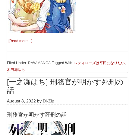
[Read more…]
Filed Under:
RAW MANGA
Tagged With:
レディローズは平民になりたい
,
木与瀬ゆら
[一之瀬はち] 刑務官が明かす死刑の
話
August 8, 2022
by
Dl-Zip
刑務官が明かす死刑の話