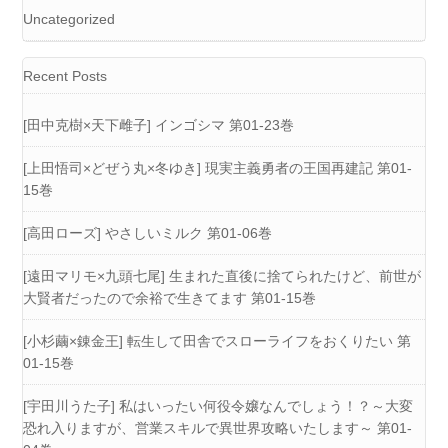
Uncategorized
Recent Posts
[田中克樹×天下雌子] インゴシマ 第01-23巻
[上田悟司×どぜう丸×冬ゆき] 現実主義勇者の王国再建記 第01-
15巻
[高田ローズ] やさしいミルク 第01-06巻
[遠田マリモ×九頭七尾] 生まれた直後に捨てられたけど、前世が
大賢者だったので余裕で生きてます 第01-15巻
[小杉繭×錬金王] 転生して田舎でスローライフをおくりたい 第
01-15巻
[宇田川うた子] 私はいったい何役令嬢なんでしょう！？～大変
恐れ入りますが、営業スキルで異世界攻略いたします～ 第01-