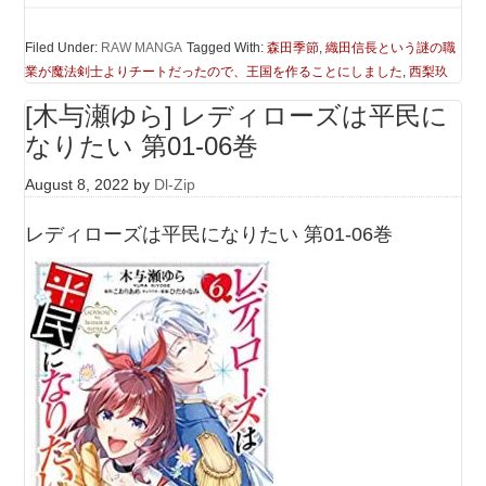
Filed Under:
RAW MANGA
Tagged With:
森田季節
,
織田信長という謎の職
業が魔法剣士よりチートだったので、王国を作ることにしました
,
西梨玖
[木与瀬ゆら] レディローズは平民に
なりたい 第01-06巻
August 8, 2022
by
Dl-Zip
レディローズは平民になりたい 第01-06巻