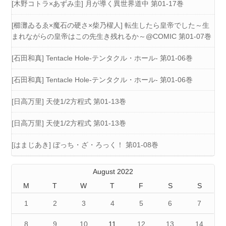
[木野コトラ×あずみ圭] 月が導く異世界道中 第01-17巻
[櫛灘ゐるゑ×魔石の硬さ×柴乃櫂人] 転生したら皇帝でした～生
まれながらの皇帝はこの先生き残れるか～@COMIC 第01-07巻
[石田和真] Tentacle Hole-テンタクル・ホール- 第01-06巻
[石田和真] Tentacle Hole-テンタクル・ホール- 第01-06巻
[日高万里] 天使1/2方程式 第01-13巻
[日高万里] 天使1/2方程式 第01-13巻
[はまじあき] ぼっち・ざ・ろっく！ 第01-08巻
August 2022
M
T
W
T
F
S
S
1
2
3
4
5
6
7
8
9
10
11
12
13
14