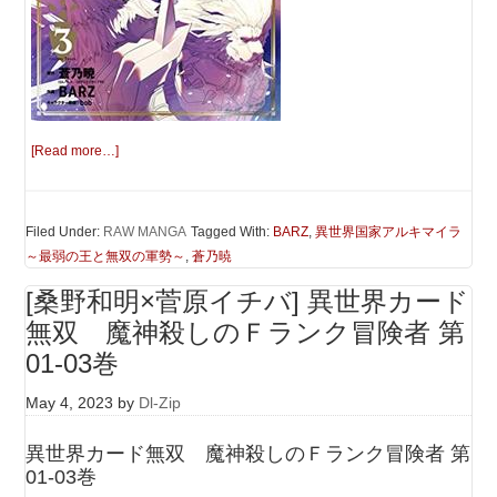
[Read more…]
Filed Under:
RAW MANGA
Tagged With:
BARZ
,
異世界国家アルキマイラ
～最弱の王と無双の軍勢～
,
蒼乃暁
[桑野和明×菅原イチバ] 異世界カード
無双 魔神殺しのＦランク冒険者 第
01-03巻
May 4, 2023
by
Dl-Zip
異世界カード無双 魔神殺しのＦランク冒険者 第
01-03巻