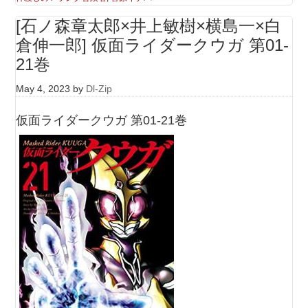
[石ノ森章太郎×井上敏樹×横島一×白
倉伸一郎] 仮面ライダークウガ 第01-
21巻
May 4, 2023
by
Dl-Zip
仮面ライダークウガ 第01-21巻