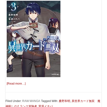
[Read more…]
Filed Under:
RAW MANGA
Tagged With:
桑野和明
,
異世界カード無双 魔
神殺しのＦランク冒険者
,
菅原イチバ