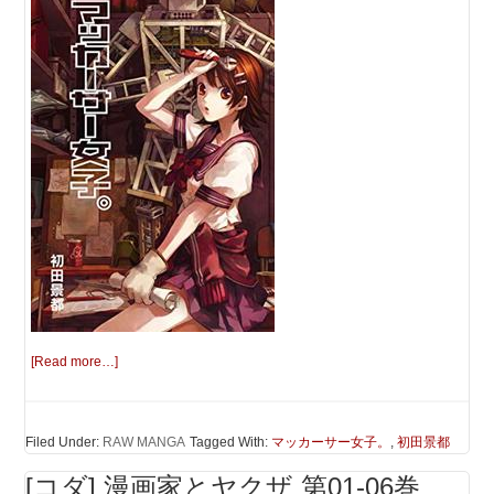
[Read more…]
Filed Under:
RAW MANGA
Tagged With:
マッカーサー女子。
,
初田景都
[コダ] 漫画家とヤクザ 第01-06巻