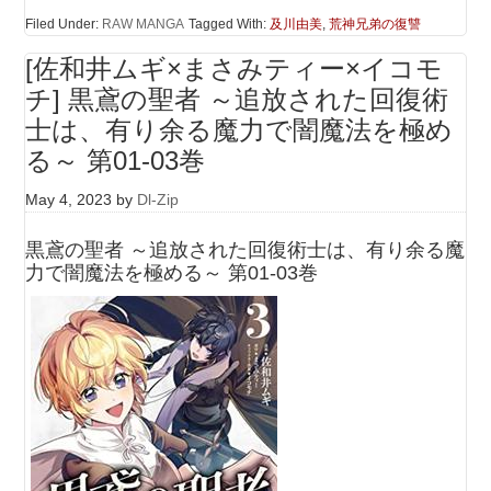
Filed Under:
RAW MANGA
Tagged With:
及川由美
,
荒神兄弟の復讐
[佐和井ムギ×まさみティー×イコモ
チ] 黒鳶の聖者 ～追放された回復術
士は、有り余る魔力で闇魔法を極め
る～ 第01-03巻
May 4, 2023
by
Dl-Zip
黒鳶の聖者 ～追放された回復術士は、有り余る魔
力で闇魔法を極める～ 第01-03巻