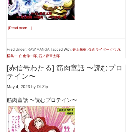
[Read more…]
Filed Under:
RAW MANGA
Tagged With:
井上敏樹
,
仮面ライダークウガ
,
横島一
,
白倉伸一郎
,
石ノ森章太郎
[赤信号わたる] 筋肉童話 〜読むプロ
テイン〜
May 4, 2023
by
Dl-Zip
筋肉童話 〜読むプロテイン〜