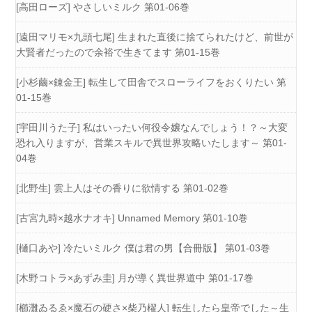
[高田ローズ] やさしいミルク 第01-06巻
[遠田マリモ×九頭七尾] 生まれた直後に捨てられたけど、前世が
大賢者だったので余裕で生きてます 第01-15巻
[小杉繭×錬金王] 転生して田舎でスローライフをおくりたい 第
01-15巻
[宇田川うた子] 私はいったい何役令嬢なんでしょう！？～大変
恐れ入りますが、営業スキルで異世界攻略いたします～ 第01-
04巻
[北野生] 雲上人はその香りに欲情する 第01-02巻
[古宮九時×越水ナオキ] Unnamed Memory 第01-10巻
[樋口あや] 冷たいミルク 僕は君の男【合冊版】 第01-03巻
[木野コトラ×あずみ圭] 月が導く異世界道中 第01-17巻
[櫛灘ゐるゑ×魔石の硬さ×柴乃櫂人] 転生したら皇帝でした～生