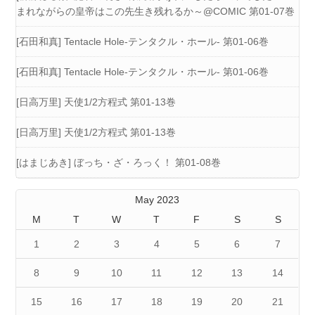
まれながらの皇帝はこの先生き残れるか～@COMIC 第01-07巻
[石田和真] Tentacle Hole-テンタクル・ホール- 第01-06巻
[石田和真] Tentacle Hole-テンタクル・ホール- 第01-06巻
[日高万里] 天使1/2方程式 第01-13巻
[日高万里] 天使1/2方程式 第01-13巻
[はまじあき] ぼっち・ざ・ろっく！ 第01-08巻
May 2023
M
T
W
T
F
S
S
1
2
3
4
5
6
7
8
9
10
11
12
13
14
15
16
17
18
19
20
21