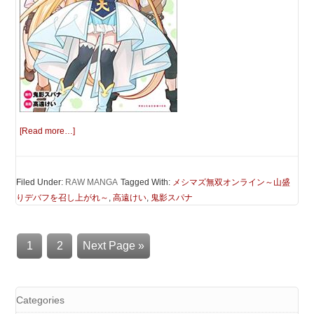
[Read more…]
Filed Under:
RAW MANGA
Tagged With:
メシマズ無双オンライン～山盛
りデバフを召し上がれ～
,
高遠けい
,
鬼影スパナ
1
2
Next Page »
Categories