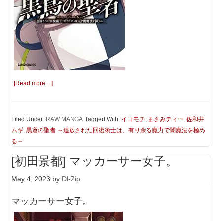
[Read more…]
Filed Under:
RAW MANGA
Tagged With:
イコモチ
,
まさみティー
,
佐和井
ムギ
,
黒鳶の聖者 ～追放された回復術士は、有り余る魔力で闇魔法を極め
る～
[初田景都] マッカーサー女子。
May 4, 2023
by
Dl-Zip
マッカーサー女子。