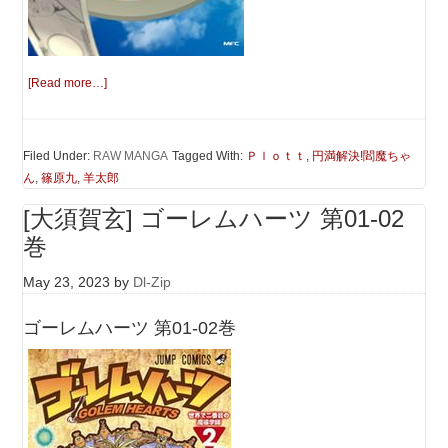
[Read more…]
Filed Under:
RAW MANGA
Tagged With:
Ｐｌｏｔｔ
,
円満解決!閻魔ちゃ
ん
,
篠原九
,
羊太郎
[大須賀玄] ゴーレムハーツ 第01-02
巻
May 23, 2023
by
Dl-Zip
ゴーレムハーツ 第01-02巻