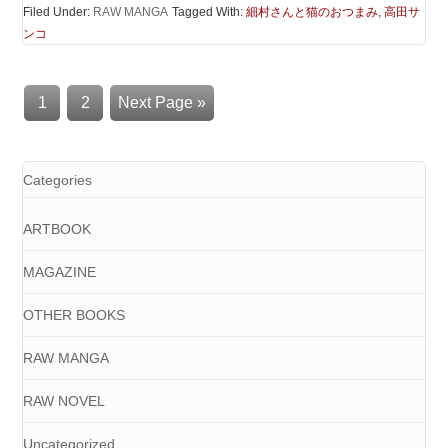
Filed Under:
RAW MANGA
Tagged With:
細村さんと猫のおつまみ
,
高田サ
ンコ
1
2
Next Page »
Categories
ARTBOOK
MAGAZINE
OTHER BOOKS
RAW MANGA
RAW NOVEL
Uncategorized