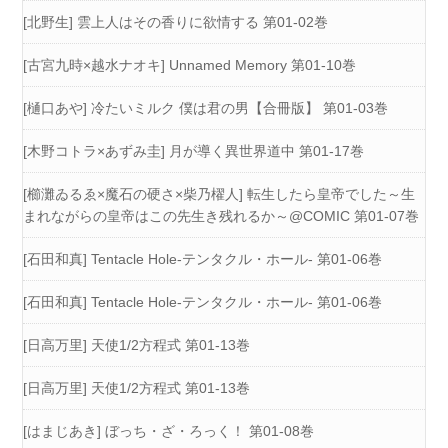
[北野生] 雲上人はその香りに欲情する 第01-02巻
[古宮九時×越水ナオキ] Unnamed Memory 第01-10巻
[樋口あや] 冷たいミルク 僕は君の男【合冊版】 第01-03巻
[木野コトラ×あずみ圭] 月が導く異世界道中 第01-17巻
[櫛灘ゐるゑ×魔石の硬さ×柴乃櫂人] 転生したら皇帝でした～生
まれながらの皇帝はこの先生き残れるか～@COMIC 第01-07巻
[石田和真] Tentacle Hole-テンタクル・ホール- 第01-06巻
[石田和真] Tentacle Hole-テンタクル・ホール- 第01-06巻
[日高万里] 天使1/2方程式 第01-13巻
[日高万里] 天使1/2方程式 第01-13巻
[はまじあき] ぼっち・ざ・ろっく！ 第01-08巻