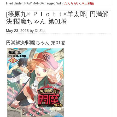
Filed Under:
RAW MANGA
Tagged With:
だんちがい
,
米田和佐
[篠原九× Ｐｌｏｔｔ×羊太郎] 円満解
決!閻魔ちゃん 第01巻
May 23, 2023
by
Dl-Zip
円満解決!閻魔ちゃん 第01巻