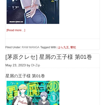
[Read more…]
Filed Under:
RAW MANGA
Tagged With:
はら九五
,
響犯
[茅原クレセ] 星屑の王子様 第01巻
May 23, 2023
by
Dl-Zip
星屑の王子様 第01巻