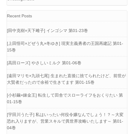
Recent Posts
[田中克樹×天下雌子] インゴシマ 第01-23巻
[上田悟司×どぜう丸×冬ゆき] 現実主義勇者の王国再建記 第01-
15巻
[高田ローズ] やさしいミルク 第01-06巻
[遠田マリモ×九頭七尾] 生まれた直後に捨てられたけど、前世が
大賢者だったので余裕で生きてます 第01-15巻
[小杉繭×錬金王] 転生して田舎でスローライフをおくりたい 第
01-15巻
[宇田川うた子] 私はいったい何役令嬢なんでしょう！？～大変
恐れ入りますが、営業スキルで異世界攻略いたします～ 第01-
04巻