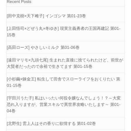
Recent Posts
[田中克樹×天下雌子] インゴシマ 第01-23巻
[上田悟司×どぜう丸×冬ゆき] 現実主義勇者の王国再建記 第01-
15巻
[高田ローズ] やさしいミルク 第01-06巻
[遠田マリモ×九頭七尾] 生まれた直後に捨てられたけど、前世が
大賢者だったので余裕で生きてます 第01-15巻
[小杉繭×錬金王] 転生して田舎でスローライフをおくりたい 第
01-15巻
[宇田川うた子] 私はいったい何役令嬢なんでしょう！？～大変
恐れ入りますが、営業スキルで異世界攻略いたします～ 第01-
04巻
[北野生] 雲上人はその香りに欲情する 第01-02巻