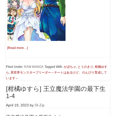
[Read more…]
Filed Under:
RAW MANGA
Tagged With:
かぼちゃ
,
とうのきり
,
柑橘ゆす
ら
,
異世界モンスターブリーダー～チートはあるけど、のんびり育成して
います～
[柑橘ゆすら] 王立魔法学園の最下生
1-4
April 19, 2023
by
Dl-Zip