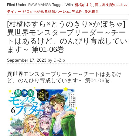
Filed Under:
RAW MANGA
Tagged With:
柑橘ゆすら
,
異世界支配のスキル
テイカー ゼロから始める奴隷ハーレム
,
笠原巴
,
蔓木鋼音
[柑橘ゆすら×とうのきり×かぼちゃ]
異世界モンスターブリーダー～チー
トはあるけど、のんびり育成してい
ます～ 第01-06巻
September 17, 2023
by
Dl-Zip
異世界モンスターブリーダー～チートはあるけ
ど、のんびり育成しています～ 第01-06巻