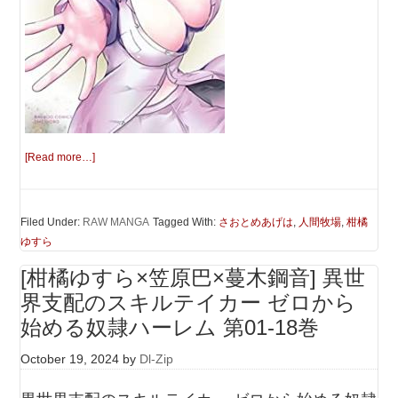
[Read more…]
Filed Under:
RAW MANGA
Tagged With:
さおとめあげは
,
人間牧場
,
柑橘
ゆすら
[柑橘ゆすら×笠原巴×蔓木鋼音] 異世
界支配のスキルテイカー ゼロから
始める奴隷ハーレム 第01-18巻
October 19, 2024
by
Dl-Zip