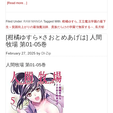
[Read more…]
Filed Under:
RAW MANGA
Tagged With:
柑橘ゆすら
,
王立魔法学園の最下
生～貧困街上がりの最強魔法師、貴族だらけの学園で無双する～
,
長月郁
[柑橘ゆすら×さおとめあげは] 人間
牧場 第01-05巻
February 27, 2025
by
Dl-Zip
人間牧場 第01-05巻