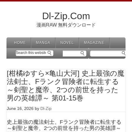
Dl-Zip.Com
漫画RAW 無料ダウンロード
HOME
MANGA
NOVEL
MAGAZINE
[柑橘ゆすら×亀山大河] 史上最強の魔
法剣士、Fランク冒険者に転生する
～剣聖と魔帝、2つの前世を持った
男の英雄譚～ 第01-15巻
June 16, 2026
by
Dl-Zip
史上最強の魔法剣士、Fランク冒険者に転生する
～剣聖と魔帝、2つの前世を持った男の英雄譚～