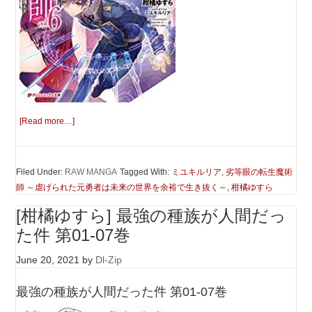
[Read more…]
Filed Under:
RAW MANGA
Tagged With:
ミユキルリア
,
劣等眼の転生魔術
師 ～虐げられた元勇者は未来の世界を余裕で生き抜く～
,
柑橘ゆすら
[柑橘ゆすら] 最強の種族が人間だっ
た件 第01-07巻
June 20, 2021
by
Dl-Zip
最強の種族が人間だった件 第01-07巻