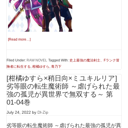
[Read more…]
Filed Under:
RAW NOVEL
Tagged With:
史上最強の魔法剣士、Fランク冒
険者に転生する
,
柑橘ゆすら
,
青乃下
[柑橘ゆすら×稍日向×ミユキルリア]
劣等眼の転生魔術師 ～虐げられた最
強の孤児が異世界で無双する～ 第
01-04巻
July 24, 2022
by
Dl-Zip
劣等眼の転生魔術師 ～虐げられた最強の孤児が異