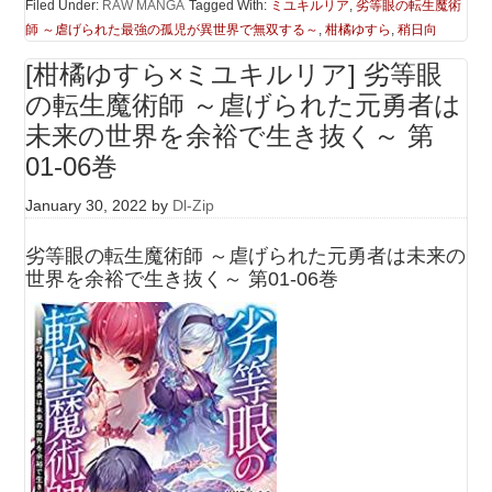
Filed Under:
RAW MANGA
Tagged With:
ミユキルリア
,
劣等眼の転生魔術
師 ～虐げられた最強の孤児が異世界で無双する～
,
柑橘ゆすら
,
稍日向
[柑橘ゆすら×ミユキルリア] 劣等眼
の転生魔術師 ～虐げられた元勇者は
未来の世界を余裕で生き抜く～ 第
01-06巻
January 30, 2022
by
Dl-Zip
劣等眼の転生魔術師 ～虐げられた元勇者は未来の
世界を余裕で生き抜く～ 第01-06巻