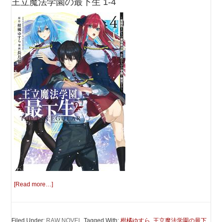
王立魔法学園の最下生 1-4
[Read more…]
Filed Under:
RAW NOVEL
Tagged With:
柑橘ゆすら
,
王立魔法学園の最下