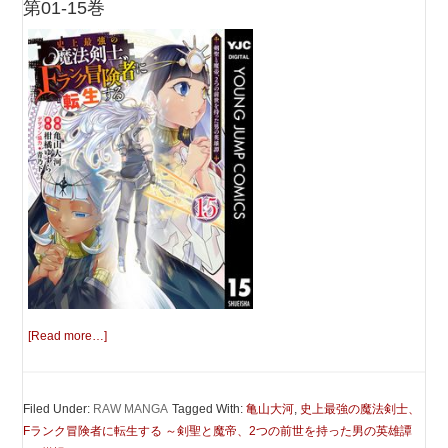
第01-15巻
[Read more…]
Filed Under:
RAW MANGA
Tagged With:
亀山大河
,
史上最強の魔法剣士、
Fランク冒険者に転生する ～剣聖と魔帝、2つの前世を持った男の英雄譚