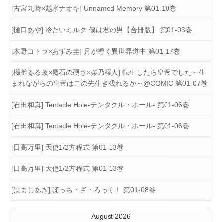
[古宮九時×越水ナオキ] Unnamed Memory 第01-10巻
[樋口あや] 冷たいミルク 僕は君の男【合冊版】 第01-03巻
[木野コトラ×あずみ圭] 月が導く異世界道中 第01-17巻
[櫛灘ゐるゑ×魔石の硬さ×柴乃櫂人] 転生したら皇帝でした～生
まれながらの皇帝はこの先生き残れるか～@COMIC 第01-07巻
[石田和真] Tentacle Hole-テンタクル・ホール- 第01-06巻
[石田和真] Tentacle Hole-テンタクル・ホール- 第01-06巻
[日高万里] 天使1/2方程式 第01-13巻
[日高万里] 天使1/2方程式 第01-13巻
[はまじあき] ぼっち・ざ・ろっく！ 第01-08巻
August 2026