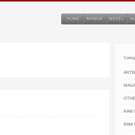
HOME
MANGA
NOVEL
M
Categ
ART
MAGA
OTHE
RAW
RAW 