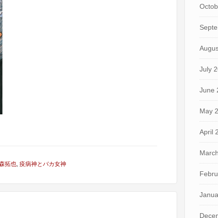
Octob
Septe
Augus
July 
June 
May 
April
March
森拓也
,
疫病神とバカ女神
Febru
Janua
Dece