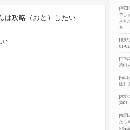
[宇田
でし
さんは攻略（おと）したい
スキル
巻
[北野
たい
01-0
[古宮
第01-
[樋口
版】 
[木野
第01-
[櫛灘
たら
の先生