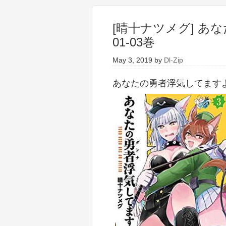
[晴十ナツメグ] あ
01-03巻
May 3, 2019
by
Dl-Zip
あなたの勇者浮気してますよ 