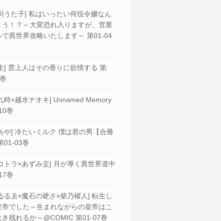
川うた子] 私はいったい何役令嬢なん
ょう！？～大変恐れ入りますが、営業
で異世界攻略いたします～ 第01-04
生] 雲上人はその香りに欲情する 第
2巻
九時×越水ナオキ] Unnamed Memory
10巻
あや] 冷たいミルク 僕は君の男【合冊
第01-03巻
コトラ×あずみ圭] 月が導く異世界道中
17巻
ゐるゑ×魔石の硬さ×柴乃櫂人] 転生し
皇帝でした～生まれながらの皇帝はこ
き残れるか～@COMIC 第01-07巻