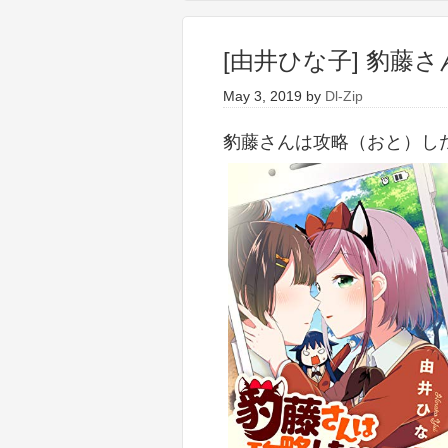
[由井ひな子] 豹藤
May 3, 2019
by
Dl-Zip
豹藤さんは攻略（おと）し