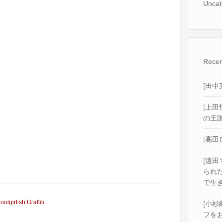
Uncat
Recen
[田中
[上田
の王国
[高田
[遠田
られ
で生き
olgirlish Graffiti
[小杉
フをお