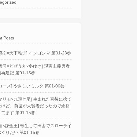
egorized
t Posts
克樹×天下雌子] インゴシマ 第01-23巻
悟司×どぜう丸×冬ゆき] 現実主義勇者
再建記 第01-15巻
ローズ] やさしいミルク 第01-06巻
マリモ×九頭七尾] 生まれた直後に捨て
たけど、前世が大賢者だったので余裕
てます 第01-15巻
繭×錬金王] 転生して田舎でスローライ
くりたい 第01-15巻