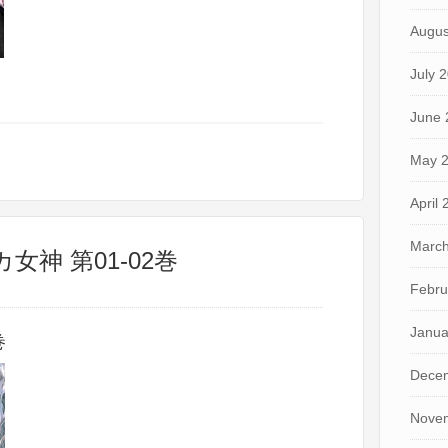
Augus
July 
June 
May 
April
March
女神 第01-02巻
Febru
Janua
巻
Dece
Nove