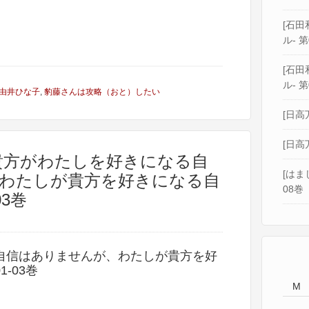
[石田和
ル- 第
[石田和
ル- 第
由井ひな子
,
豹藤さんは攻略（おと）したい
[日高
[日高
 貴方がわたしを好きになる自
[はま
わたしが貴方を好きになる自
08巻
03巻
自信はありませんが、わたしが貴方を好
-03巻
M