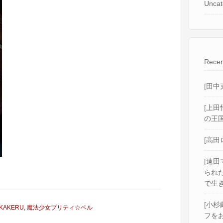
Uncat
Recen
[田中
[上田
の王国
[高田
[遠田
られ
で生き
[小杉
KAKERU
,
魔法少女プリティ☆ベル
フをお