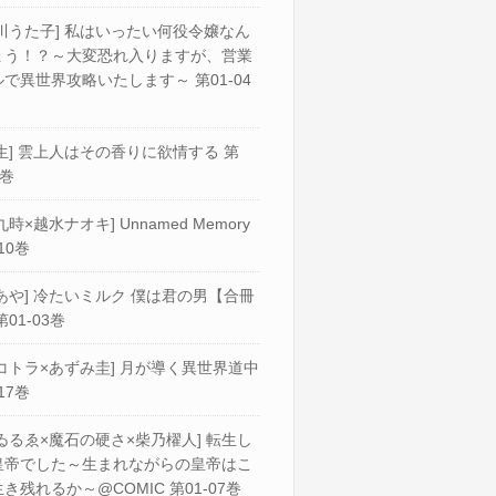
川うた子] 私はいったい何役令嬢なん
ょう！？～大変恐れ入りますが、営業
で異世界攻略いたします～ 第01-04
生] 雲上人はその香りに欲情する 第
2巻
九時×越水ナオキ] Unnamed Memory
10巻
あや] 冷たいミルク 僕は君の男【合冊
第01-03巻
コトラ×あずみ圭] 月が導く異世界道中
17巻
ゐるゑ×魔石の硬さ×柴乃櫂人] 転生し
皇帝でした～生まれながらの皇帝はこ
き残れるか～@COMIC 第01-07巻