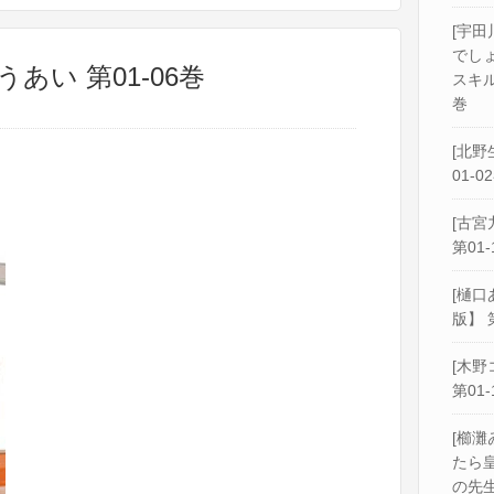
[宇田
でし
あい 第01-06巻
スキル
巻
[北野
01-0
[古宮
第01-
[樋口
版】 
[木野
第01-
[櫛灘
たら
の先生