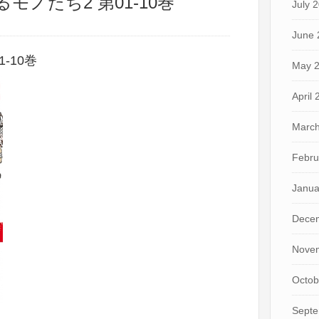
るモノたち2 第01-10巻
July 
June 
-10巻
May 
April
March
Febru
Janua
Dece
Nove
Octob
Septe