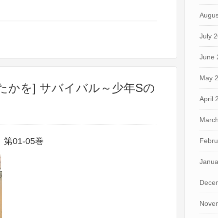
Augus
July 
June 
May 
たかを] サバイバル～少年Sの
April
March
01-05巻
Febru
Janua
Dece
Nove