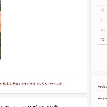
6
13
20
27
夕蜜柑
,
紀元前１万年のオタ デジタルモザイク版
Archi
Augus