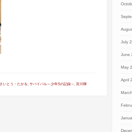
Octob
Septe
Augus
July 
June 
May 
April
さいとう・たかを
,
サバイバル～少年Sの記録～
,
宮川輝
March
Febru
Janua
Dece