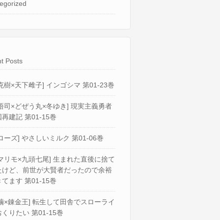
egorized
t Posts
克樹×天下雌子] インゴシマ 第01-23巻
悟司×どぜう丸×冬ゆき] 現実主義勇者
再建記 第01-15巻
ローズ] やさしいミルク 第01-06巻
マリモ×九頭七尾] 生まれた直後に捨て
たけど、前世が大賢者だったので余裕
てます 第01-15巻
繭×錬金王] 転生して田舎でスローライ
くりたい 第01-15巻