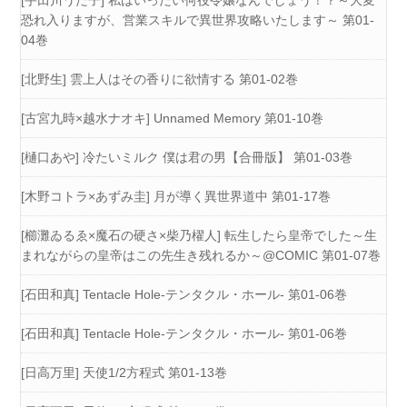
恐れ入りますが、営業スキルで異世界攻略いたします～ 第01-
04巻
[北野生] 雲上人はその香りに欲情する 第01-02巻
[古宮九時×越水ナオキ] Unnamed Memory 第01-10巻
[樋口あや] 冷たいミルク 僕は君の男【合冊版】 第01-03巻
[木野コトラ×あずみ圭] 月が導く異世界道中 第01-17巻
[櫛灘ゐるゑ×魔石の硬さ×柴乃櫂人] 転生したら皇帝でした～生
まれながらの皇帝はこの先生き残れるか～@COMIC 第01-07巻
[石田和真] Tentacle Hole-テンタクル・ホール- 第01-06巻
[石田和真] Tentacle Hole-テンタクル・ホール- 第01-06巻
[日高万里] 天使1/2方程式 第01-13巻