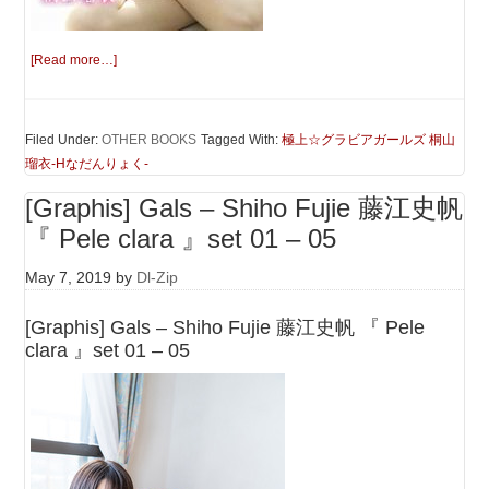
[Read more…]
Filed Under:
OTHER BOOKS
Tagged With:
極上☆グラビアガールズ 桐山
瑠衣-Hなだんりょく-
[Graphis] Gals – Shiho Fujie 藤江史帆
『 Pele clara 』set 01 – 05
May 7, 2019
by
Dl-Zip
[Graphis] Gals – Shiho Fujie 藤江史帆 『 Pele
clara 』set 01 – 05