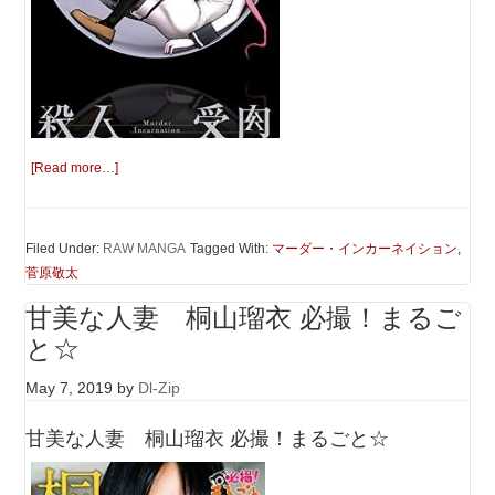
[Read more…]
Filed Under:
RAW MANGA
Tagged With:
マーダー・インカーネイション
,
菅原敬太
甘美な人妻 桐山瑠衣 必撮！まるご
と☆
May 7, 2019
by
Dl-Zip
甘美な人妻 桐山瑠衣 必撮！まるごと☆