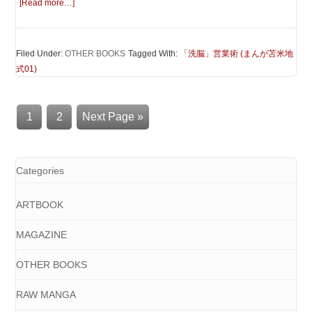
[Read more…]
Filed Under:
OTHER BOOKS
Tagged With:
「洗脳」営業術 (まんが苫米地
式01)
1
2
Next Page »
Categories
ARTBOOK
MAGAZINE
OTHER BOOKS
RAW MANGA