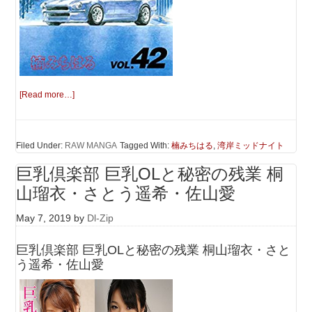
[Read more…]
Filed Under:
RAW MANGA
Tagged With:
楠みちはる
,
湾岸ミッドナイト
巨乳倶楽部 巨乳OLと秘密の残業 桐
山瑠衣・さとう遥希・佐山愛
May 7, 2019
by
Dl-Zip
巨乳倶楽部 巨乳OLと秘密の残業 桐山瑠衣・さと
う遥希・佐山愛