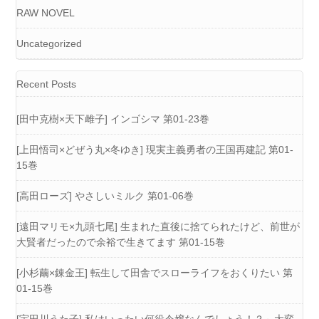
RAW NOVEL
Uncategorized
Recent Posts
[田中克樹×天下雌子] インゴシマ 第01-23巻
[上田悟司×どぜう丸×冬ゆき] 現実主義勇者の王国再建記 第01-
15巻
[高田ローズ] やさしいミルク 第01-06巻
[遠田マリモ×九頭七尾] 生まれた直後に捨てられたけど、前世が
大賢者だったので余裕で生きてます 第01-15巻
[小杉繭×錬金王] 転生して田舎でスローライフをおくりたい 第
01-15巻
[宇田川うた子] 私はいったい何役令嬢なんでしょう！？～大変