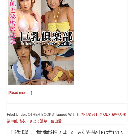
[Read more…]
Filed Under:
OTHER BOOKS
Tagged With:
巨乳倶楽部 巨乳OLと秘密の残
業 桐山瑠衣・さとう遥希・佐山愛
「洗脳」営業術 (まんが苫米地式01)