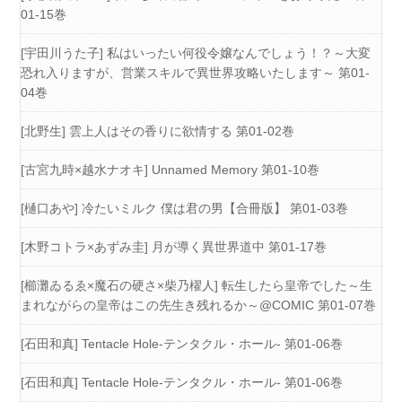
01-15巻
[宇田川うた子] 私はいったい何役令嬢なんでしょう！？～大変
恐れ入りますが、営業スキルで異世界攻略いたします～ 第01-
04巻
[北野生] 雲上人はその香りに欲情する 第01-02巻
[古宮九時×越水ナオキ] Unnamed Memory 第01-10巻
[樋口あや] 冷たいミルク 僕は君の男【合冊版】 第01-03巻
[木野コトラ×あずみ圭] 月が導く異世界道中 第01-17巻
[櫛灘ゐるゑ×魔石の硬さ×柴乃櫂人] 転生したら皇帝でした～生
まれながらの皇帝はこの先生き残れるか～@COMIC 第01-07巻
[石田和真] Tentacle Hole-テンタクル・ホール- 第01-06巻
[石田和真] Tentacle Hole-テンタクル・ホール- 第01-06巻