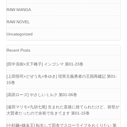
RAW MANGA
RAW NOVEL
Uncategorized
Recent Posts
[田中克樹×天下雌子] インゴシマ 第01-23巻
[上田悟司×どぜう丸×冬ゆき] 現実主義勇者の王国再建記 第01-
15巻
[高田ローズ] やさしいミルク 第01-06巻
[遠田マリモ×九頭七尾] 生まれた直後に捨てられたけど、前世が
大賢者だったので余裕で生きてます 第01-15巻
[小杉繭×錬金王] 転生して田舎でスローライフをおくりたい 第