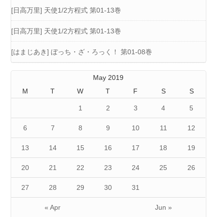
[日高万里] 天使1/2方程式 第01-13巻
[日高万里] 天使1/2方程式 第01-13巻
[はまじあき] ぼっち・ざ・ろっく！ 第01-08巻
May 2019
M
T
W
T
F
S
S
1
2
3
4
5
6
7
8
9
10
11
12
13
14
15
16
17
18
19
20
21
22
23
24
25
26
27
28
29
30
31
« Apr
Jun »