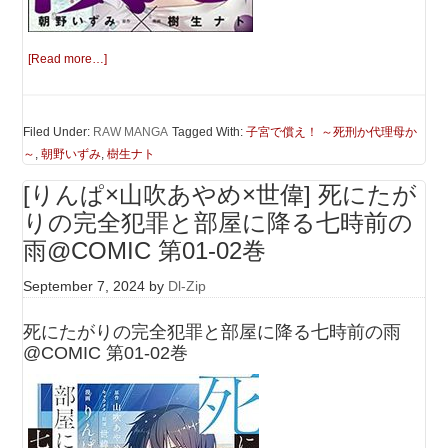
[Read more…]
Filed Under:
RAW MANGA
Tagged With:
子宮で償え！ ～死刑か代理母か
～
,
朝野いずみ
,
樹生ナト
[りんぱ×山吹あやめ×世偉] 死にたが
りの完全犯罪と部屋に降る七時前の
雨@COMIC 第01-02巻
September 7, 2024
by
Dl-Zip
死にたがりの完全犯罪と部屋に降る七時前の雨
@COMIC 第01-02巻