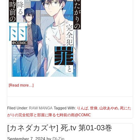
[Read more…]
Filed Under:
RAW MANGA
Tagged With:
りんぱ
,
世偉
,
山吹あやめ
,
死にた
がりの完全犯罪と部屋に降る七時前の雨@COMIC
[カネダカズヤ] 死.tv 第01-03巻
September 7, 2024
by
Dl-Zip