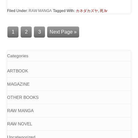
Filed Under:
RAW MANGA
Tagged With:
カネダカズヤ
,
死.tv
1
2
3
Next Page »
Categories
ARTBOOK
MAGAZINE
OTHER BOOKS
RAW MANGA
RAW NOVEL
Uncategorized