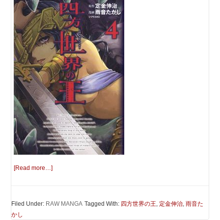
[Read more…]
Filed Under:
RAW MANGA
Tagged With:
四方世界の王
,
定金伸治
,
雨音た
かし