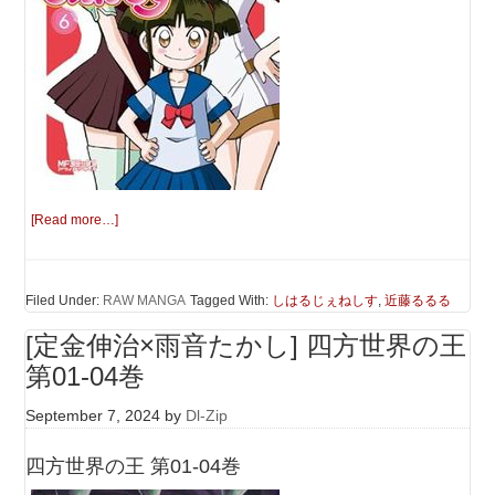
[Read more…]
Filed Under:
RAW MANGA
Tagged With:
しはるじぇねしす
,
近藤るるる
[定金伸治×雨音たかし] 四方世界の王
第01-04巻
September 7, 2024
by
Dl-Zip
四方世界の王 第01-04巻