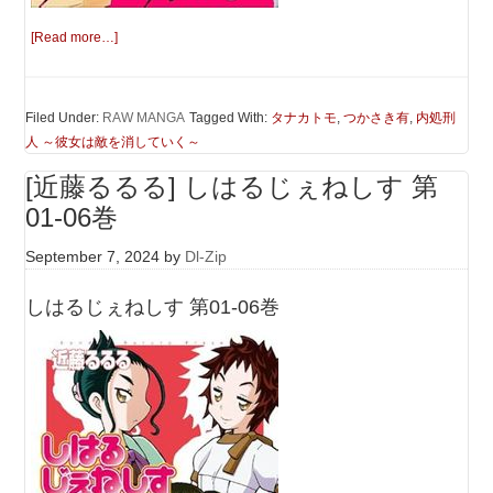
[Read more…]
Filed Under:
RAW MANGA
Tagged With:
タナカトモ
,
つかさき有
,
内処刑
人 ～彼女は敵を消していく～
[近藤るるる] しはるじぇねしす 第
01-06巻
September 7, 2024
by
Dl-Zip
しはるじぇねしす 第01-06巻