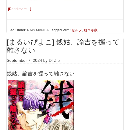
[Read more…]
Filed Under:
RAW MANGA
Tagged With:
セルフ
,
朔ユキ蔵
[まるいぴよこ] 銭姑、諭吉を握って
離さない
September 7, 2024
by
Dl-Zip
銭姑、諭吉を握って離さない