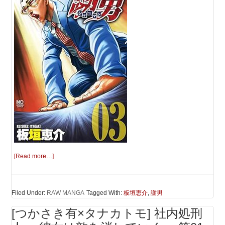
[Read more…]
Filed Under:
RAW MANGA
Tagged With:
板垣恵介
,
謝男
[つかさき有×タナカトモ] 社内処刑