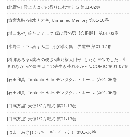
[北野生] 雲上人はその香りに欲情する 第01-02巻
[古宮九時×越水ナオキ] Unnamed Memory 第01-10巻
[樋口あや] 冷たいミルク 僕は君の男【合冊版】 第01-03巻
[木野コトラ×あずみ圭] 月が導く異世界道中 第01-17巻
[櫛灘ゐるゑ×魔石の硬さ×柴乃櫂人] 転生したら皇帝でした～生
まれながらの皇帝はこの先生き残れるか～@COMIC 第01-07巻
[石田和真] Tentacle Hole-テンタクル・ホール- 第01-06巻
[石田和真] Tentacle Hole-テンタクル・ホール- 第01-06巻
[日高万里] 天使1/2方程式 第01-13巻
[日高万里] 天使1/2方程式 第01-13巻
[はまじあき] ぼっち・ざ・ろっく！ 第01-08巻