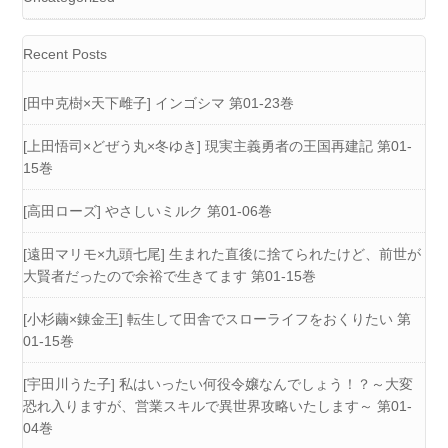
Recent Posts
[田中克樹×天下雌子] インゴシマ 第01-23巻
[上田悟司×どぜう丸×冬ゆき] 現実主義勇者の王国再建記 第01-
15巻
[高田ローズ] やさしいミルク 第01-06巻
[遠田マリモ×九頭七尾] 生まれた直後に捨てられたけど、前世が
大賢者だったので余裕で生きてます 第01-15巻
[小杉繭×錬金王] 転生して田舎でスローライフをおくりたい 第
01-15巻
[宇田川うた子] 私はいったい何役令嬢なんでしょう！？～大変
恐れ入りますが、営業スキルで異世界攻略いたします～ 第01-
04巻