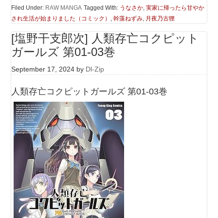
Filed Under:
RAW MANGA
Tagged With:
うなさか
,
実家に帰ったら甘やか
され生活が始まりました（コミック）
,
幹藻ねずみ
,
月夜乃古狸
[塩野干支郎次] 人類存亡コクピット
ガールズ 第01-03巻
September 17, 2024
by
Dl-Zip
人類存亡コクピットガールズ 第01-03巻