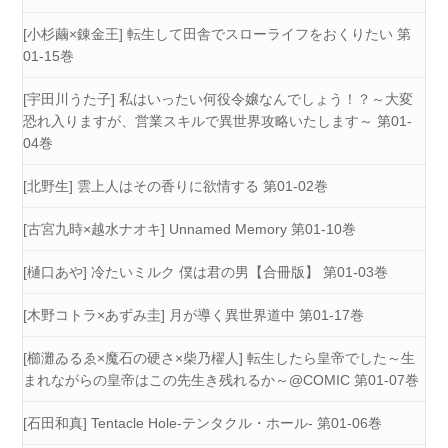
[小杉繭×錬金王] 転生して田舎でスローライフをおくりたい 第
01-15巻
[宇田川うた子] 私はいったい何役令嬢なんでしょう！？～大変
恐れ入りますが、営業スキルで異世界攻略いたします～ 第01-
04巻
[北野生] 雲上人はその香りに欲情する 第01-02巻
[古宮九時×越水ナオキ] Unnamed Memory 第01-10巻
[樋口あや] 冷たいミルク 僕は君の男【合冊版】 第01-03巻
[木野コトラ×あずみ圭] 月が導く異世界道中 第01-17巻
[櫛灘ゐるゑ×魔石の硬さ×柴乃櫂人] 転生したら皇帝でした～生
まれながらの皇帝はこの先生き残れるか～@COMIC 第01-07巻
[石田和真] Tentacle Hole-テンタクル・ホール- 第01-06巻