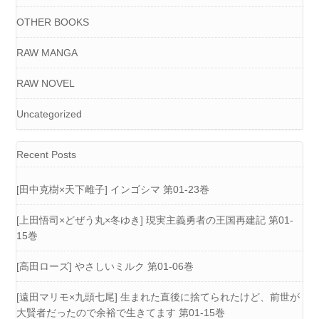
OTHER BOOKS
RAW MANGA
RAW NOVEL
Uncategorized
Recent Posts
[田中克樹×天下雌子] インゴシマ 第01-23巻
[上田悟司×どぜう丸×冬ゆき] 現実主義勇者の王国再建記 第01-
15巻
[高田ローズ] やさしいミルク 第01-06巻
[遠田マリモ×九頭七尾] 生まれた直後に捨てられたけど、前世が
大賢者だったので余裕で生きてます 第01-15巻