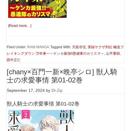
[Read more…]
Filed Under:
RAW MANGA
Tagged With:
天龍寺弦
,
実録ヤクザ列伝 極道ブ
レイキングダウン 万年東一～ケンカ最強!!愚連隊のカリスマ～
,
山平重樹
,
田中正仁
[chany×百門一新×晩亭シロ] 獣人騎
士の求愛事情 第01-02巻
September 17, 2024
by
Dl-Zip
獣人騎士の求愛事情 第01-02巻