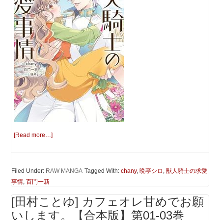
[Read more…]
Filed Under:
RAW MANGA
Tagged With:
chany
,
晩亭シロ
,
獣人騎士の求愛
事情
,
百門一新
[田村ことゆ] カフェオレ甘めでお願
いします。【合本版】第01-03巻