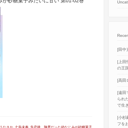
が砂糖菓子みたいに甘い 第01-02巻
Uncat
Recen
[田中
[上田
の王国
[高田
[遠田
られ
で生き
[小杉
フをお
うなさか
,
七烏未奏
,
失恋後、険悪だった幼なじみが砂糖菓子