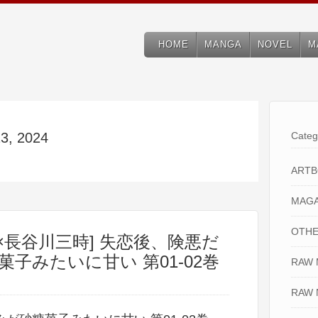
HOME
MANGA
NOVEL
M
23, 2024
Categ
ART
MAGA
OTHE
×長谷川三時] 失恋後、険悪だ
子みたいに甘い 第01-02巻
RAW
RAW 