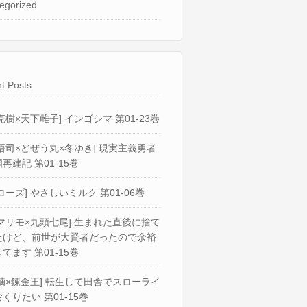
egorized
t Posts
克樹×天下雌子] インゴシマ 第01-23巻
悟司×どぜう丸×冬ゆき] 現実主義勇者
再建記 第01-15巻
ローズ] やさしいミルク 第01-06巻
マリモ×九頭七尾] 生まれた直後に捨て
たけど、前世が大賢者だったので余裕
てます 第01-15巻
繭×錬金王] 転生して田舎でスローライ
くりたい 第01-15巻