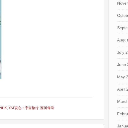
Nove
Octob
Septe
Augus
July 
June 
May 
April
March
NHK
,
YAT安心！宇宙旅行
,
西川伸司
Febru
Janua