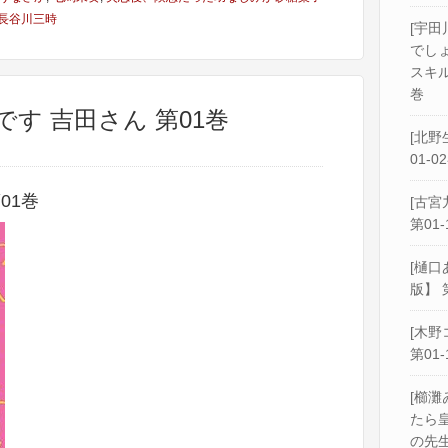
長谷川三時
[宇田
でし
スキル
巻
です 吉田さん 第01巻
[北野
01-0
01巻
[古宮
第01-
[樋口
版】 
[木野
第01-
[櫛灘
たら
の先生