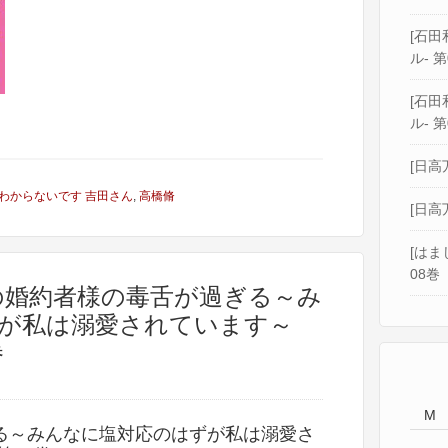
[石田和
ル- 第
[石田和
ル- 第
[日高
わからないです 吉田さん
,
高橋脩
[日高
[はま
08巻
私の婚約者様の毒舌が過ぎる～み
が私は溺愛されています～
巻
M
る～みんなに塩対応のはずが私は溺愛さ