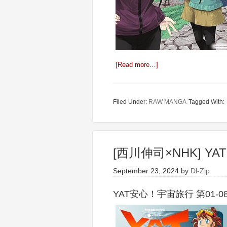
[Read more…]
Filed Under:
RAW MANGA
Tagged With:
[西川伸司×NHK] Y
September 23, 2024
by
Dl-Zip
YAT安心！宇宙旅行 第01-0