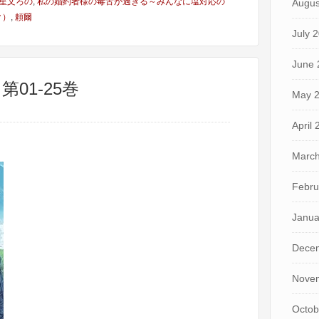
星文ろの
,
私の婚約者様の毒舌が過ぎる～みんなに塩対応の
Augus
ク）
,
頼爾
July 
June 
第01-25巻
May 
April
March
Febru
Janua
Dece
Nove
Octob