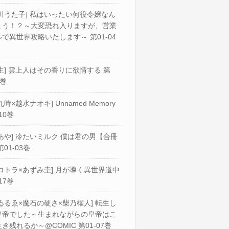
川うた子] 私はいったい何役令嬢なん
ょう！？～大変恐れ入りますが、営業
で異世界攻略いたします～ 第01-04
生] 雲上人はその香りに欲情する 第
2巻
九時×越水ナオキ] Unnamed Memory
10巻
あや] 冷たいミルク 僕は君の男【合冊
第01-03巻
コトラ×あずみ圭] 月が導く異世界道中
17巻
ゐるゑ×魔石の硬さ×柴乃櫂人] 転生し
皇帝でした～生まれながらの皇帝はこ
き残れるか～@COMIC 第01-07巻