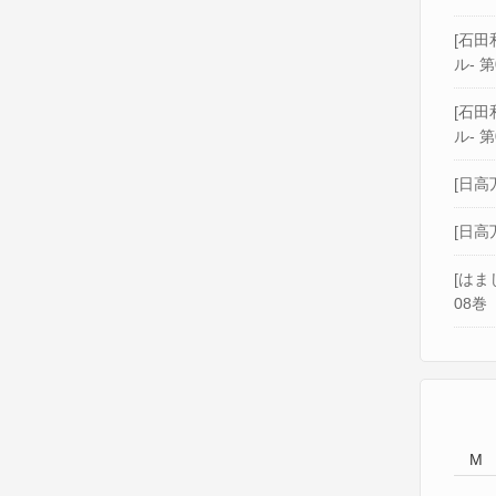
[石田和
ル- 第
[石田和
ル- 第
[日高
[日高
[はま
08巻
M