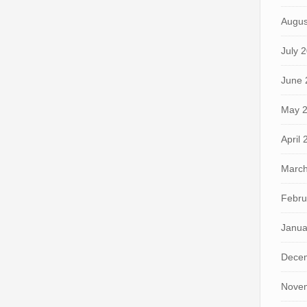
Augus
July 
June 
May 
April
March
Febru
Janua
Dece
Nove