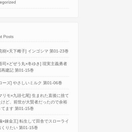
egorized
t Posts
克樹×天下雌子] インゴシマ 第01-23巻
悟司×どぜう丸×冬ゆき] 現実主義勇者
再建記 第01-15巻
ローズ] やさしいミルク 第01-06巻
マリモ×九頭七尾] 生まれた直後に捨て
たけど、前世が大賢者だったので余裕
てます 第01-15巻
繭×錬金王] 転生して田舎でスローライ
くりたい 第01-15巻