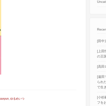
Uncat
Recen
[田中
[上田
の王国
[高田
[遠田
られ
で生き
[小杉
saxyun
,
ゆるめいつ
フをお