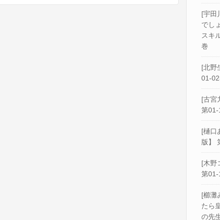
[宇田
でし
スキル
巻
[北野
01-0
[古宮
第01-
[樋口
版】 
[木野
第01-
[櫛灘
たら
の先生