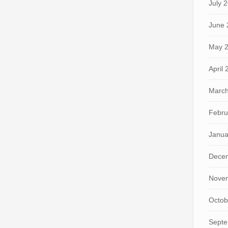
July 
June 
May 
April
March
Febru
Janua
Dece
Nove
Octob
Septe