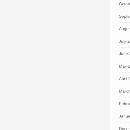
Octob
Septe
Augus
July 
June 
May 
April
March
Febru
Janua
Dece