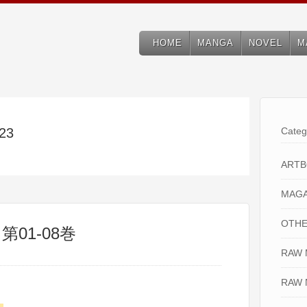
HOME
MANGA
NOVEL
M
023
Categ
ART
MAGA
OTHE
 第01-08巻
RAW
RAW 