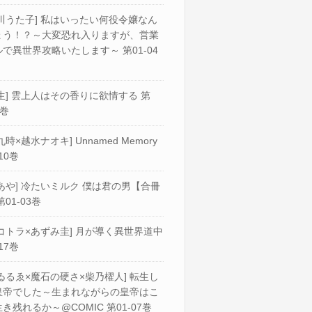
川うた子] 私はいったい何役令嬢なん
ょう！？～大変恐れ入りますが、営業
で異世界攻略いたします～ 第01-04
生] 雲上人はその香りに欲情する 第
2巻
九時×越水ナオキ] Unnamed Memory
10巻
あや] 冷たいミルク 僕は君の男【合冊
第01-03巻
コトラ×あずみ圭] 月が導く異世界道中
17巻
ゐるゑ×魔石の硬さ×柴乃櫂人] 転生し
皇帝でした～生まれながらの皇帝はこ
き残れるか～@COMIC 第01-07巻