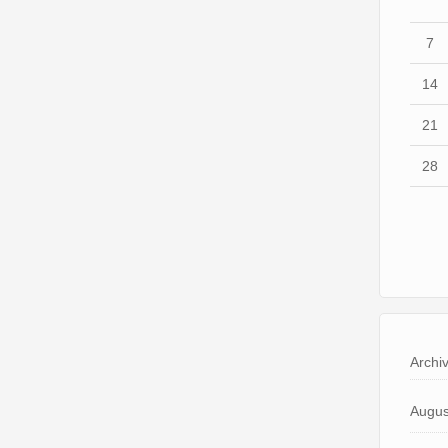
7
14
21
28
Archi
Augus