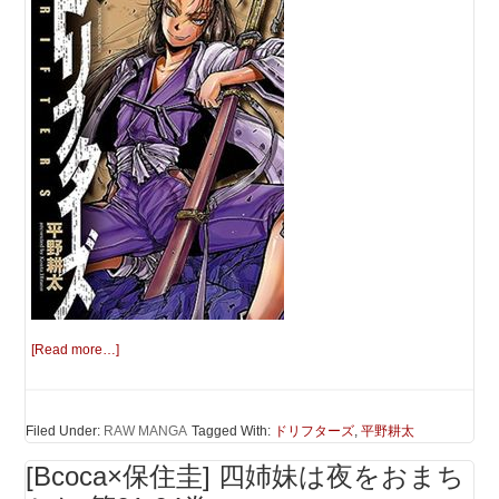
[Read more…]
Filed Under:
RAW MANGA
Tagged With:
ドリフターズ
,
平野耕太
[Bcoca×保住圭] 四姉妹は夜をおまち