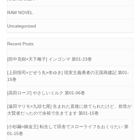
RAW NOVEL
Uncategorized
Recent Posts
[田中克樹×天下雌子] インゴシマ 第01-23巻
[上田悟司×どぜう丸×冬ゆき] 現実主義勇者の王国再建記 第01-
15巻
[高田ローズ] やさしいミルク 第01-06巻
[遠田マリモ×九頭七尾] 生まれた直後に捨てられたけど、前世が
大賢者だったので余裕で生きてます 第01-15巻
[小杉繭×錬金王] 転生して田舎でスローライフをおくりたい 第
01-15巻