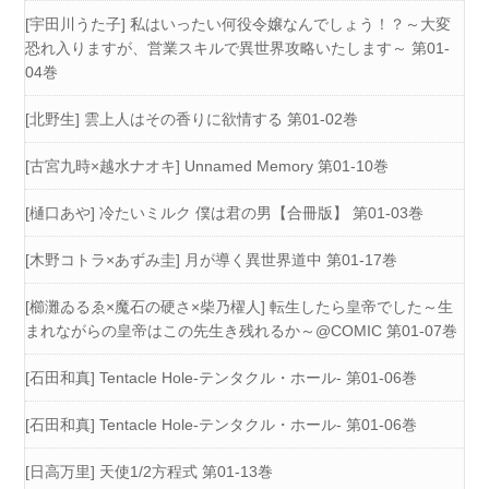
[宇田川うた子] 私はいったい何役令嬢なんでしょう！？～大変
恐れ入りますが、営業スキルで異世界攻略いたします～ 第01-
04巻
[北野生] 雲上人はその香りに欲情する 第01-02巻
[古宮九時×越水ナオキ] Unnamed Memory 第01-10巻
[樋口あや] 冷たいミルク 僕は君の男【合冊版】 第01-03巻
[木野コトラ×あずみ圭] 月が導く異世界道中 第01-17巻
[櫛灘ゐるゑ×魔石の硬さ×柴乃櫂人] 転生したら皇帝でした～生
まれながらの皇帝はこの先生き残れるか～@COMIC 第01-07巻
[石田和真] Tentacle Hole-テンタクル・ホール- 第01-06巻
[石田和真] Tentacle Hole-テンタクル・ホール- 第01-06巻
[日高万里] 天使1/2方程式 第01-13巻