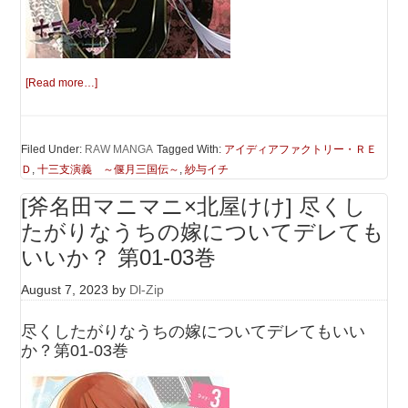
[Read more…]
Filed Under:
RAW MANGA
Tagged With:
アイディアファクトリー・ＲＥ
Ｄ
,
十三支演義 ～偃月三国伝～
,
紗与イチ
[斧名田マニマニ×北屋けけ] 尽くし
たがりなうちの嫁についてデレても
いいか？ 第01-03巻
August 7, 2023
by
Dl-Zip
尽くしたがりなうちの嫁についてデレてもいい
か？第01-03巻