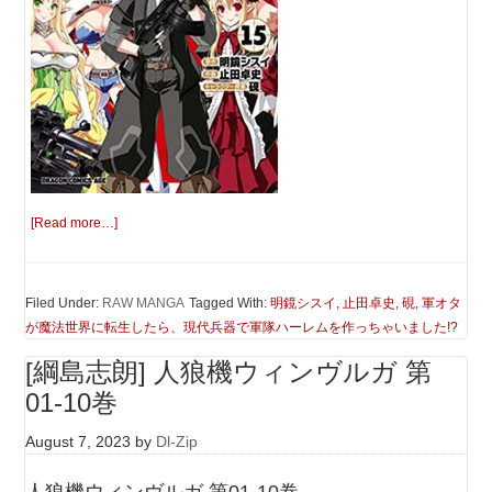
[Read more…]
Filed Under:
RAW MANGA
Tagged With:
明鏡シスイ
,
止田卓史
,
硯
,
軍オタ
が魔法世界に転生したら、現代兵器で軍隊ハーレムを作っちゃいました!?
[綱島志朗] 人狼機ウィンヴルガ 第
01-10巻
August 7, 2023
by
Dl-Zip