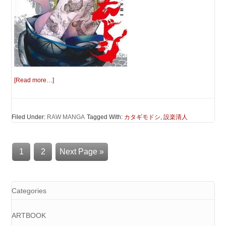
[Read more…]
Filed Under:
RAW MANGA
Tagged With:
カタギモドシ
,
設楽清人
1
2
Next Page »
Categories
ARTBOOK