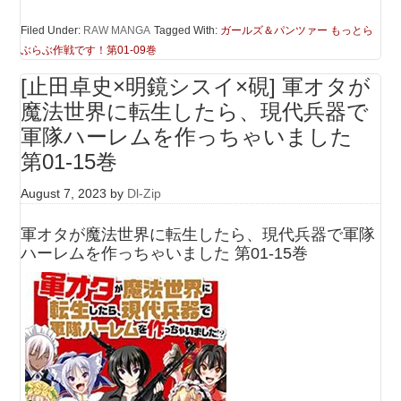
Filed Under:
RAW MANGA
Tagged With:
ガールズ＆パンツァー もっとら
ぶらぶ作戦です！第01-09巻
[止田卓史×明鏡シスイ×硯] 軍オタが
魔法世界に転生したら、現代兵器で
軍隊ハーレムを作っちゃいました
第01-15巻
August 7, 2023
by
Dl-Zip
軍オタが魔法世界に転生したら、現代兵器で軍隊
ハーレムを作っちゃいました 第01-15巻