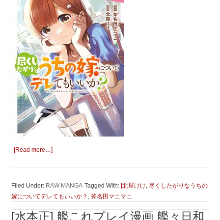
[Read more…]
Filed Under:
RAW MANGA
Tagged With:
[北屋けけ
,
尽くしたがりなうちの
嫁についてデレてもいいか？
,
斧名田マニマニ
[水本正] 艦これプレイ漫画 艦々日和