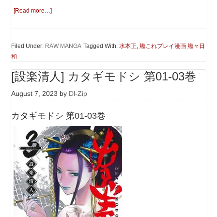
[Read more…]
Filed Under:
RAW MANGA
Tagged With:
水本正
,
艦これプレイ漫画 艦々日
和
[設楽清人] カタギモドシ 第01-03巻
August 7, 2023
by
Dl-Zip
カタギモドシ 第01-03巻