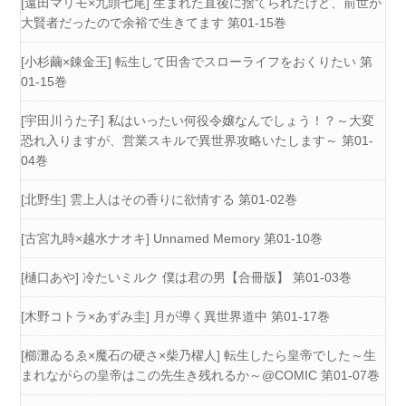
[遠田マリモ×九頭七尾] 生まれた直後に捨てられたけど、前世が
大賢者だったので余裕で生きてます 第01-15巻
[小杉繭×錬金王] 転生して田舎でスローライフをおくりたい 第
01-15巻
[宇田川うた子] 私はいったい何役令嬢なんでしょう！？～大変
恐れ入りますが、営業スキルで異世界攻略いたします～ 第01-
04巻
[北野生] 雲上人はその香りに欲情する 第01-02巻
[古宮九時×越水ナオキ] Unnamed Memory 第01-10巻
[樋口あや] 冷たいミルク 僕は君の男【合冊版】 第01-03巻
[木野コトラ×あずみ圭] 月が導く異世界道中 第01-17巻
[櫛灘ゐるゑ×魔石の硬さ×柴乃櫂人] 転生したら皇帝でした～生
まれながらの皇帝はこの先生き残れるか～@COMIC 第01-07巻