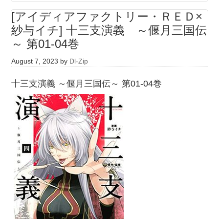
[アイディアファクトリー・ＲＥＤ×
紗与イチ] 十三支演義 ～偃月三国伝
～ 第01-04巻
August 7, 2023
by
Dl-Zip
十三支演義 ～偃月三国伝～ 第01-04巻