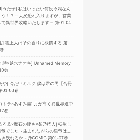
川うた子] 私はいったい何役令嬢なん
ょう！？～大変恐れ入りますが、営業
で異世界攻略いたします～ 第01-04
生] 雲上人はその香りに欲情する 第
2巻
九時×越水ナオキ] Unnamed Memory
10巻
あや] 冷たいミルク 僕は君の男【合冊
第01-03巻
コトラ×あずみ圭] 月が導く異世界道中
17巻
ゐるゑ×魔石の硬さ×柴乃櫂人] 転生し
皇帝でした～生まれながらの皇帝はこ
き残れるか～@COMIC 第01-07巻