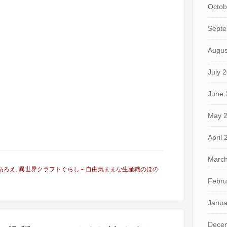
Octob
Septe
Augus
July 
June 
May 
April
March
あろえ
,
異世界クラフトぐらし～自由気ままな生産職のほの
Febru
Janua
Dece