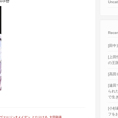
03巻
Uncat
Recen
[田中
[上田
の王国
[高田
[遠田
られ
で生き
[小杉
フをお
ヴァージン♰メイデン
,
となりける
,
太田顕喜