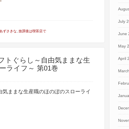
Augus
July 
あずさきな
,
放課後は喫茶店で
June 
May 
ラフトぐらし～自由気ままな生
April
ライフ～ 第01巻
March
Febru
由気ままな生産職のほのぼのスローライ
Janua
Dece
Nove