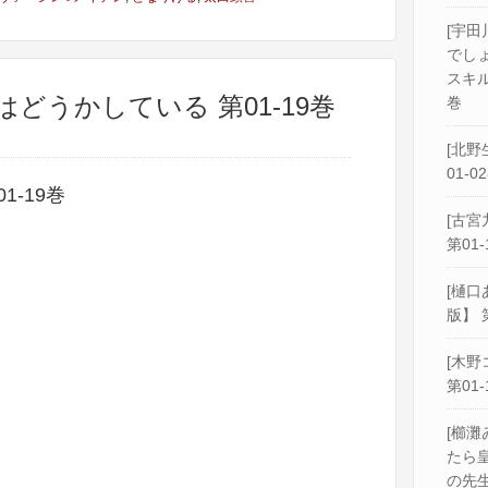
[宇田
でし
スキル
はどうかしている 第01-19巻
巻
[北野
01-0
-19巻
[古宮
第01-
[樋口
版】 
[木野
第01-
[櫛灘
たら
の先生