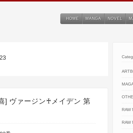
HOME
MANGA
NOVEL
M
023
Categ
ART
MAGA
OTHE
喜] ヴァージン♰メイデン 第
RAW
RAW 