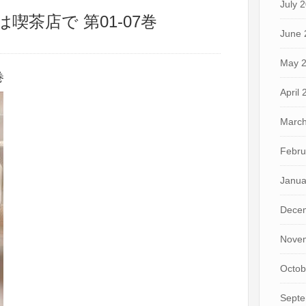
July 
は喫茶店で 第01-07巻
June 
May 
巻
April
March
Febru
Janua
Dece
Nove
Octob
Septe