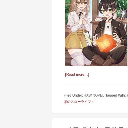
[Read more…]
Filed Under:
RAW NOVEL
Tagged With:
ぼのスローライフ～