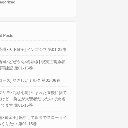
egorized
t Posts
克樹×天下雌子] インゴシマ 第01-23巻
悟司×どぜう丸×冬ゆき] 現実主義勇者
再建記 第01-15巻
ローズ] やさしいミルク 第01-06巻
マリモ×九頭七尾] 生まれた直後に捨て
たけど、前世が大賢者だったので余裕
てます 第01-15巻
繭×錬金王] 転生して田舎でスローライ
くりたい 第01-15巻