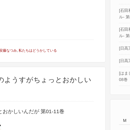
[石田和
ル- 第
[石田和
ル- 第
[日高
安藤なつみ
,
私たちはどうかしている
[日高
[はま
妹のようすがちょっとおかしい
08巻
かしいんだが 第01-11巻
M