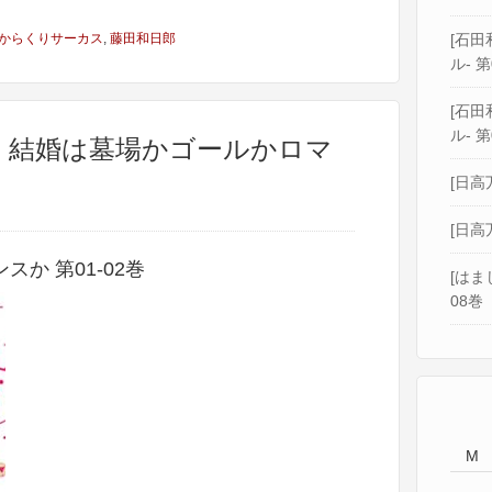
からくりサーカス
,
藤田和日郎
[石田和
ル- 第
[石田和
ル- 第
] 結婚は墓場かゴールかロマ
[日高
[日高
か 第01-02巻
[はま
08巻
M