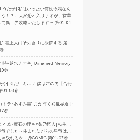
川うた子] 私はいったい何役令嬢なん
ょう！？～大変恐れ入りますが、営業
で異世界攻略いたします～ 第01-04
生] 雲上人はその香りに欲情する 第
2巻
九時×越水ナオキ] Unnamed Memory
10巻
あや] 冷たいミルク 僕は君の男【合冊
第01-03巻
コトラ×あずみ圭] 月が導く異世界道中
17巻
ゐるゑ×魔石の硬さ×柴乃櫂人] 転生し
皇帝でした～生まれながらの皇帝はこ
き残れるか～@COMIC 第01-07巻