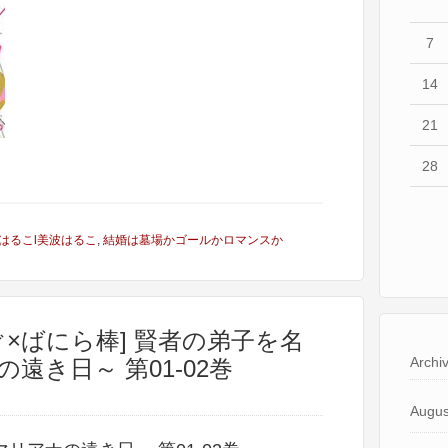
7
14
21
28
はるこl美波はるこ
,
結婚は墓場かゴールかロマンスか
×ばにら棒] 賢者の弟子を名
Archi
遠き日～ 第01-02巻
Augus