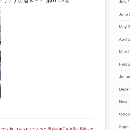
アナの遠き日～ 第01-02巻
July 
June 
May 
April
March
Febru
Janua
Dece
Nove
Octob
Septe
ばにら棒
,
りゅうせんひろつぐ
,
賢者の弟子を名乗る賢者～マ