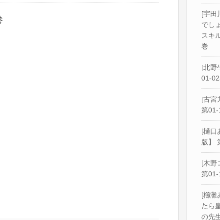
[宇田
巻
でし
スキル
巻
[北野
01-0
[古宮
第01-
[樋口
版】 
[木野
第01-
[櫛灘
たら
の先生