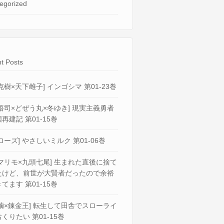
egorized
t Posts
克樹×天下雌子] インゴシマ 第01-23巻
悟司×どぜう丸×冬ゆき] 現実主義勇者
再建記 第01-15巻
ローズ] やさしいミルク 第01-06巻
マリモ×九頭七尾] 生まれた直後に捨て
たけど、前世が大賢者だったので余裕
てます 第01-15巻
繭×錬金王] 転生して田舎でスローライ
くりたい 第01-15巻