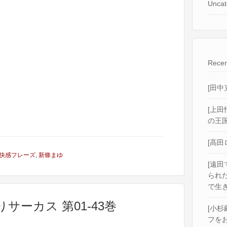
Uncat
Recen
[田中
[上田
の王国
[高田
快感フレーズ
,
新條まゆ
[遠田
られ
で生き
りサーカス 第01-43巻
[小杉
フをお