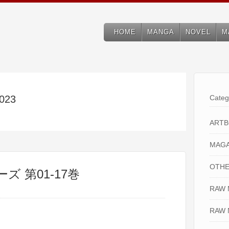
HOME
MANGA
NOVEL
M
2023
Categ
ART
MAGA
OTHE
ズ 第01-17巻
RAW
RAW 