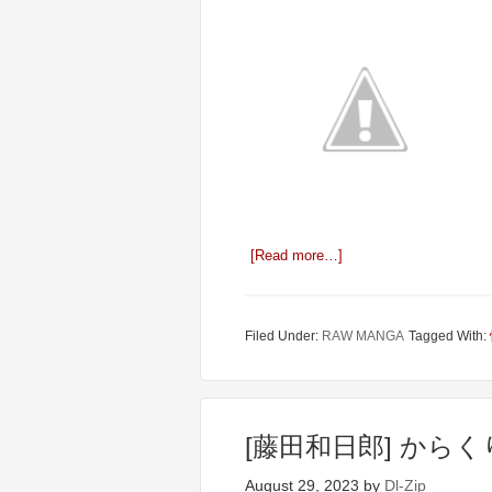
[Read more…]
Filed Under:
RAW MANGA
Tagged With:
[藤田和日郎] からく
August 29, 2023
by
Dl-Zip