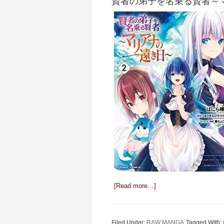
賢者の弟子を名乗る賢者～マリ
[Read more…]
Filed Under:
RAW MANGA
Tagged With: