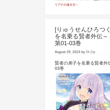
リアナの遠き日～
[りゅうせんひろつぐ
を名乗る賢者外伝～
第01-03巻
August 29, 2023
by
Dl-Zip
賢者の弟子を名乗る賢者外伝
03巻