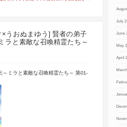
Augus
July 
×うおぬまゆう] 賢者の弟子
June 
ミラと素敵な召喚精霊たち～
May 
April
March
～ミラと素敵な召喚精霊たち～ 第01-
Febru
Janua
Dece
Nove