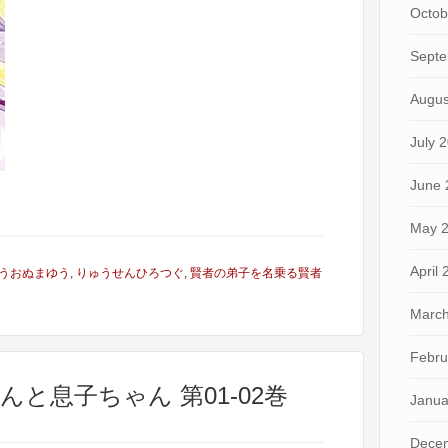
Octob
Septe
Augus
July 
June 
May 
April
うおぬまゆう
,
りゅうせんひろつぐ
,
賢者の弟子を名乗る賢者
March
Febru
ちゃんと息子ちゃん 第01-02巻
Janua
Dece