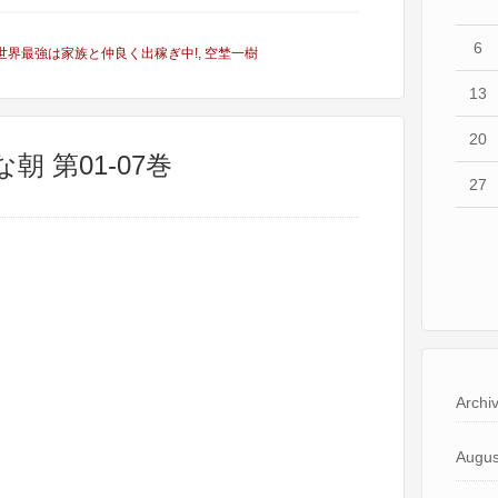
6
世界最強は家族と仲良く出稼ぎ中!
,
空埜一樹
13
20
朝 第01-07巻
27
Archi
Augus