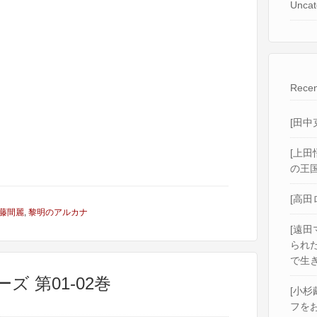
Uncat
Recen
[田中
[上田
の王国
[高田
藤間麗
,
黎明のアルカナ
[遠田
られ
で生き
ズ 第01-02巻
[小杉
フをお