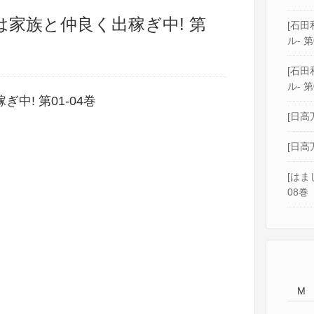
強は家族と仲良く出稼ぎ中! 第
[石田和
ル- 第
[石田和
ル- 第
中! 第01-04巻
[日高
[日高
[はま
08巻
M