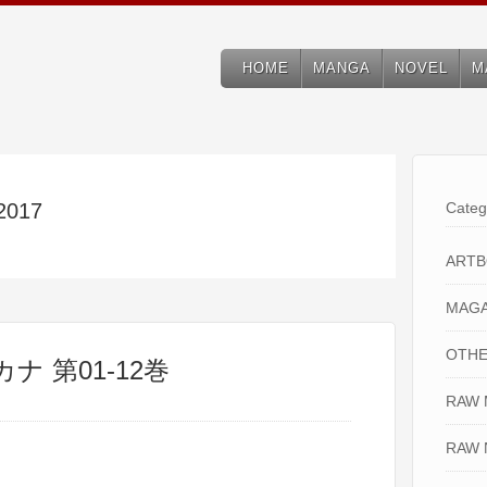
HOME
MANGA
NOVEL
M
 2017
Categ
ART
MAGA
OTHE
ナ 第01-12巻
RAW
RAW 