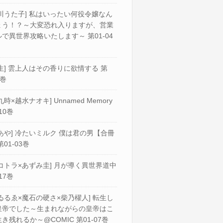
川うた子] 私はいったい何役令嬢なん
ょう！？～大変恐れ入りますが、営業
で異世界攻略いたします～ 第01-04
生] 雲上人はその香りに欲情する 第
2巻
九時×越水ナオキ] Unnamed Memory
10巻
あや] 冷たいミルク 僕は君の男【合冊
第01-03巻
コトラ×あずみ圭] 月が導く異世界道中
17巻
ゐるゑ×魔石の硬さ×柴乃櫂人] 転生し
皇帝でした～生まれながらの皇帝はこ
き残れるか～@COMIC 第01-07巻