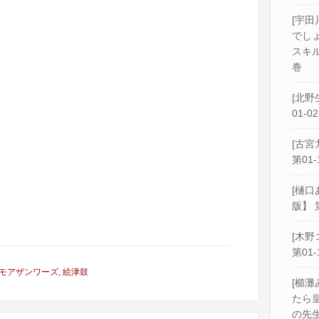
[宇田
でし
スキル
巻
[北野
01-0
[古宮
第01-
[樋口
版】 
[木野
第01-
モアザンワーズ
,
絵津鼓
[櫛灘
たら
の先生