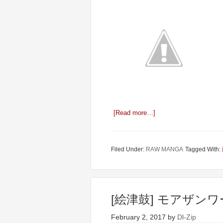
[Read more…]
Filed Under:
RAW MANGA
Tagged With:
[絵津鼓] モアザンワー
February 2, 2017
by
Dl-Zip