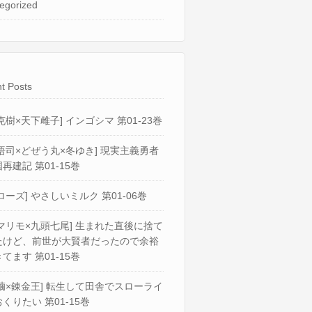
egorized
t Posts
克樹×天下雌子] インゴシマ 第01-23巻
悟司×どぜう丸×冬ゆき] 現実主義勇者
再建記 第01-15巻
ローズ] やさしいミルク 第01-06巻
マリモ×九頭七尾] 生まれた直後に捨て
たけど、前世が大賢者だったので余裕
てます 第01-15巻
繭×錬金王] 転生して田舎でスローライ
くりたい 第01-15巻