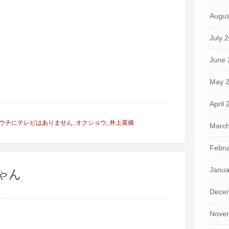
Augus
July 
June 
May 
April
ウチにテレビはありません
,
オクショウ
,
井上菜摘
March
Febru
Janua
ちゃん
Dece
Nove