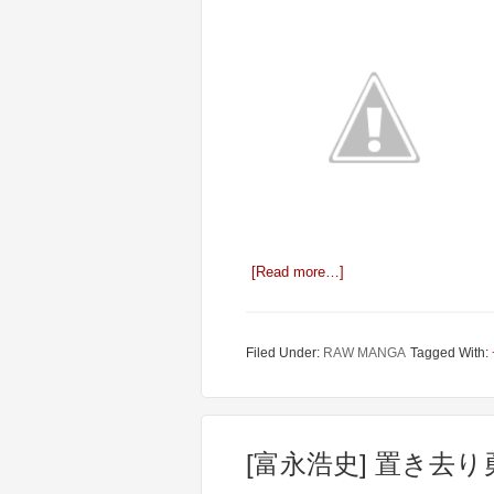
[Read more…]
Filed Under:
RAW MANGA
Tagged With:
[富永浩史] 置き去