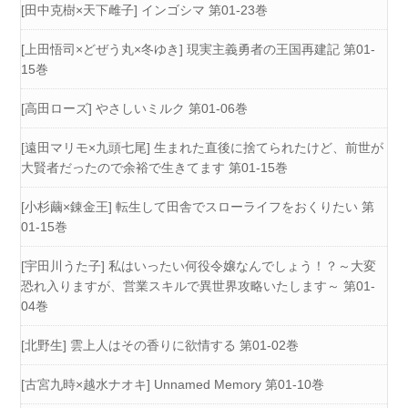
[田中克樹×天下雌子] インゴシマ 第01-23巻
[上田悟司×どぜう丸×冬ゆき] 現実主義勇者の王国再建記 第01-
15巻
[高田ローズ] やさしいミルク 第01-06巻
[遠田マリモ×九頭七尾] 生まれた直後に捨てられたけど、前世が
大賢者だったので余裕で生きてます 第01-15巻
[小杉繭×錬金王] 転生して田舎でスローライフをおくりたい 第
01-15巻
[宇田川うた子] 私はいったい何役令嬢なんでしょう！？～大変
恐れ入りますが、営業スキルで異世界攻略いたします～ 第01-
04巻
[北野生] 雲上人はその香りに欲情する 第01-02巻
[古宮九時×越水ナオキ] Unnamed Memory 第01-10巻