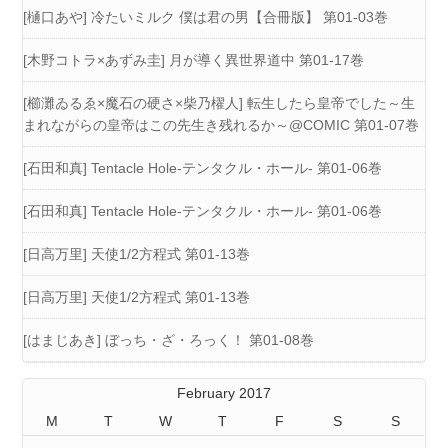
[樋口あや] 冷たいミルク 僕は君の男【合冊版】 第01-03巻
[木野コトラ×あずみ圭] 月が導く異世界道中 第01-17巻
[櫛灘ゐるゑ×魔石の硬さ×柴乃櫂人] 転生したら皇帝でした～生
まれながらの皇帝はこの先生き残れるか～@COMIC 第01-07巻
[石田和真] Tentacle Hole-テンタクル・ホール- 第01-06巻
[石田和真] Tentacle Hole-テンタクル・ホール- 第01-06巻
[日高万里] 天使1/2方程式 第01-13巻
[日高万里] 天使1/2方程式 第01-13巻
[はまじあき] ぼっち・ざ・ろっく！ 第01-08巻
February 2017
M
T
W
T
F
S
S