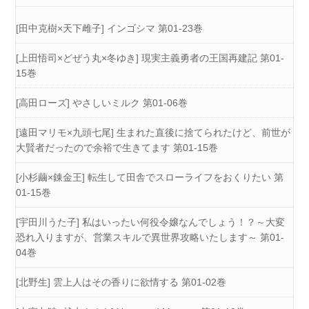
[田中克樹×天下雌子] インゴシマ 第01-23巻
[上田悟司×どぜう丸×冬ゆき] 現実主義勇者の王国再建記 第01-
15巻
[高田ローズ] やさしいミルク 第01-06巻
[遠田マリモ×九頭七尾] 生まれた直後に捨てられたけど、前世が
大賢者だったので余裕で生きてます 第01-15巻
[小杉繭×錬金王] 転生して田舎でスローライフをおくりたい 第
01-15巻
[宇田川うた子] 私はいったい何役令嬢なんでしょう！？～大変
恐れ入りますが、営業スキルで異世界攻略いたします～ 第01-
04巻
[北野生] 雲上人はその香りに欲情する 第01-02巻