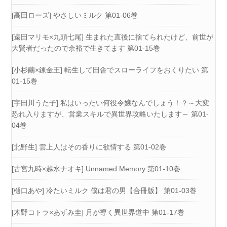
[高田ローズ] やさしいミルク 第01-06巻
[遠田マリモ×九頭七尾] 生まれた直後に捨てられたけど、前世が
大賢者だったので余裕で生きてます 第01-15巻
[小杉繭×錬金王] 転生して田舎でスローライフをおくりたい 第
01-15巻
[宇田川うた子] 私はいったい何役令嬢なんでしょう！？～大変
恐れ入りますが、営業スキルで異世界攻略いたします～ 第01-
04巻
[北野生] 雲上人はその香りに欲情する 第01-02巻
[古宮九時×越水ナオキ] Unnamed Memory 第01-10巻
[樋口あや] 冷たいミルク 僕は君の男【合冊版】 第01-03巻
[木野コトラ×あずみ圭] 月が導く異世界道中 第01-17巻