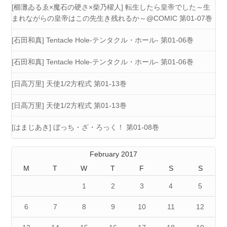
[櫛灘ゐるゑ×魔石の硬さ×柴乃櫂人] 転生したら皇帝でした～生
まれながらの皇帝はこの先生き残れるか～@COMIC 第01-07巻
[石田和真] Tentacle Hole-テンタクル・ホール- 第01-06巻
[石田和真] Tentacle Hole-テンタクル・ホール- 第01-06巻
[日高万里] 天使1/2方程式 第01-13巻
[日高万里] 天使1/2方程式 第01-13巻
[はまじあき] ぼっち・ざ・ろっく！ 第01-08巻
February 2017
M
T
W
T
F
S
S
1
2
3
4
5
6
7
8
9
10
11
12