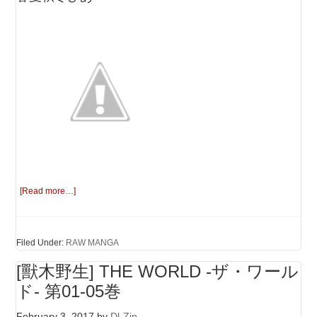
[Read more…]
Filed Under:
RAW MANGA
[獸木野生] THE WORLD -ザ・ワール
ド- 第01-05巻
February 3, 2017
by
Dl-Zip