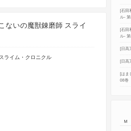
[石田和
ル- 第
そこないの魔獣錬磨師 スライ
[石田和
ル- 第
[日高
 スライム・クロニクル
[日高
[はま
08巻
M