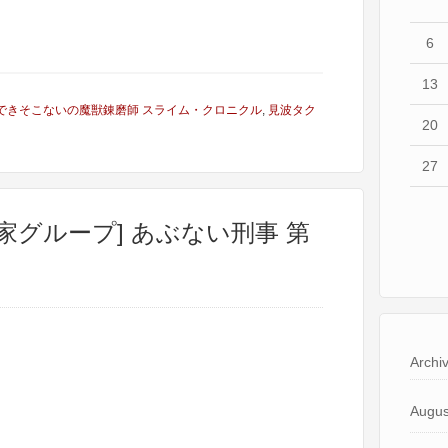
6
13
できそこないの魔獣錬磨師 スライム・クロニクル
,
見波タク
20
27
本家グループ] あぶない刑事 第
Archi
Augus