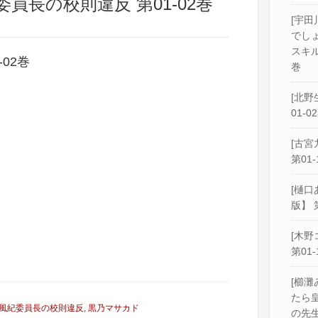
委員長の校則違反 第01-02巻
[宇田
でし
スキル
02巻
巻
[北野
01-0
[古宮
第01-
[樋口
版】 
[木野
第01-
[櫛灘
たら
風紀委員長の校則違反
,
黒乃マサカド
の先生