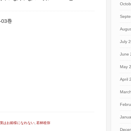
Octob
Septe
03巻
Augus
July 
June 
May 
April
March
Febru
Janua
僕はお姫様になれない
,
若林稔弥
Dece