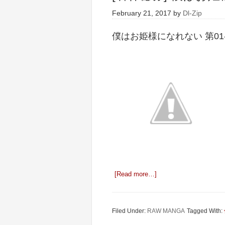
February 21, 2017
by
Dl-Zip
僕はお姫様になれない 第01-
[Read more…]
Filed Under:
RAW MANGA
Tagged With: