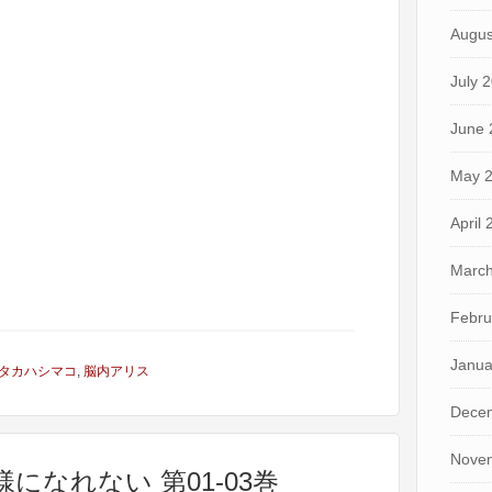
Augus
July 
June 
May 
April
March
Febru
Janua
タカハシマコ
,
脳内アリス
Dece
Nove
様になれない 第01-03巻