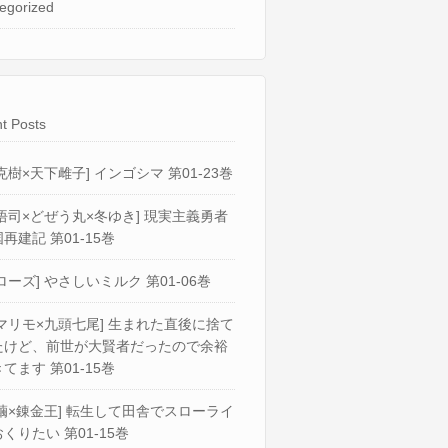
egorized
t Posts
克樹×天下雌子] インゴシマ 第01-23巻
悟司×どぜう丸×冬ゆき] 現実主義勇者
再建記 第01-15巻
ローズ] やさしいミルク 第01-06巻
マリモ×九頭七尾] 生まれた直後に捨て
たけど、前世が大賢者だったので余裕
てます 第01-15巻
繭×錬金王] 転生して田舎でスローライ
くりたい 第01-15巻