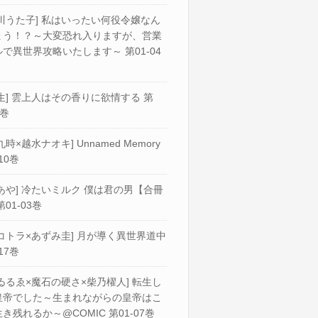
川うた子] 私はいったい何役令嬢なん
ょう！？～大変恐れ入りますが、営業
で異世界攻略いたします～ 第01-04
生] 雲上人はその香りに欲情する 第
2巻
九時×越水ナオキ] Unnamed Memory
10巻
あや] 冷たいミルク 僕は君の男【合冊
第01-03巻
コトラ×あずみ圭] 月が導く異世界道中
17巻
ゐるゑ×魔石の硬さ×柴乃櫂人] 転生し
皇帝でした～生まれながらの皇帝はこ
き残れるか～@COMIC 第01-07巻