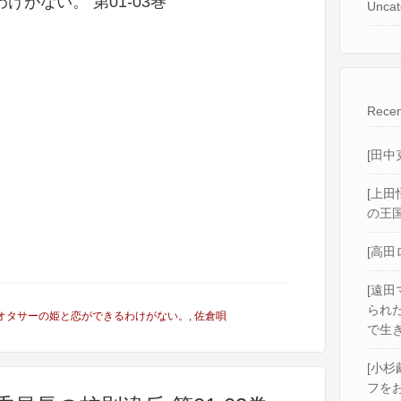
がない。 第01-03巻
Uncat
Recen
[田中
[上田
の王国
[高田
[遠田
られ
オタサーの姫と恋ができるわけがない。
,
佐倉唄
で生き
[小杉
フをお