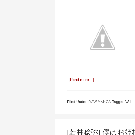
[Read more…]
Filed Under:
RAW MANGA
Tagged With:
[若林稔弥] 僕はお姫