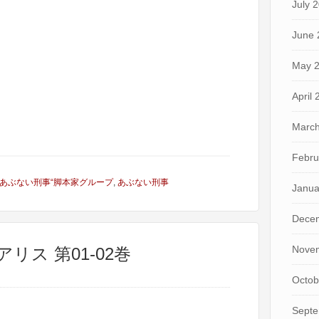
July 
June 
May 
April
March
Febru
”あぶない刑事“脚本家グループ
,
あぶない刑事
Janua
Dece
Nove
リス 第01-02巻
Octob
Septe